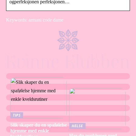
ogperfeksjonen perfeksjonen…
Keywords: armani code dame
TIPS
Slik skaper du en spafølelse
HELSE
hjemme med enkle
Har du problemer med