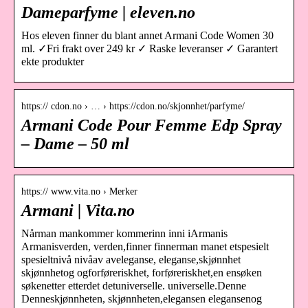
Dameparfyme | eleven.no
Hos eleven finner du blant annet Armani Code Women 30
ml. ✓Fri frakt over 249 kr ✓ Raske leveranser ✓ Garantert
ekte produkter
https:// cdon.no › … › https://cdon.no/skjonnhet/parfyme/
Armani Code Pour Femme Edp Spray
– Dame – 50 ml
https:// www.vita.no › Merker
Armani | Vita.no
Nårman mankommer kommerinn inni iArmanis
Armanisverden, verden,finner finnerman manet etspesielt
spesieltnivå nivåav aveleganse, eleganse,skjønnhet
skjønnhetog ogforføreriskhet, forføreriskhet,en ensøken
søkenetter etterdet detuniverselle. universelle.Denne
Denneskjønnheten, skjønnheten,elegansen elegansenog