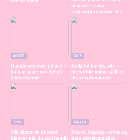
kveldsrutiner
magen? Les om
avføringsproblemer her
MOTE
TIPS
Handle undertøy på nett –
Rolig tid for deg selv –
du kan spare mye tid på
derfor blir online spill en
digital handel
del av egenomsorg
TIPS
FRITID
Slik finner du de beste
Reiser: Oppdag verden og
kjøpene når du skal handle
skap uforglemmelige