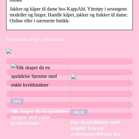
Jakker og kåper til dame hos KappAhl. Yttertøy i sesongens
modeller og farger. Handle kåper, jakker og frakker til dame.
Online eller i nærmeste butikk.
Keywords: beige jakke dame
TIPS
Slik skaper du en spafølelse
HELSE
hjemme med enkle
Har du problemer med
kveldsrutiner
magen? Les om
avføringsproblemer her