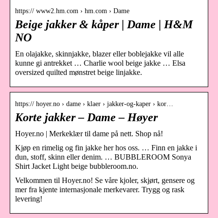
https:// www2.hm.com › hm.com › Dame
Beige jakker & kåper | Dame | H&M
NO
En olajakke, skinnjakke, blazer eller boblejakke vil alle
kunne gi antrekket … Charlie wool beige jakke … Elsa
oversized quilted mønstret beige linjakke.
https:// hoyer.no › dame › klaer › jakker-og-kaper › kor…
Korte jakker – Dame – Høyer
Hoyer.no | Merkeklær til dame på nett. Shop nå!
Kjøp en rimelig og fin jakke her hos oss. … Finn en jakke i
dun, stoff, skinn eller denim. … BUBBLEROOM Sonya
Shirt Jacket Light beige bubbleroom.no.
Velkommen til Hoyer.no! Se våre kjoler, skjørt, gensere og
mer fra kjente internasjonale merkevarer. Trygg og rask
levering!