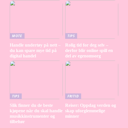
MOTE
TIPS
Handle undertøy på nett –
Rolig tid for deg selv –
du kan spare mye tid på
derfor blir online spill en
digital handel
del av egenomsorg
TIPS
FRITID
Slik finner du de beste
Reiser: Oppdag verden og
kjøpene når du skal handle
skap uforglemmelige
musikkinstrumenter og
minner
tilbehør