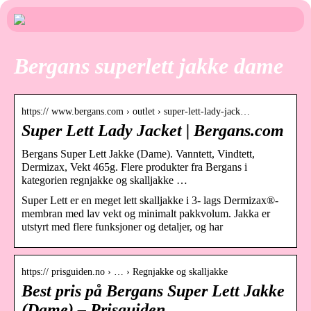
Bergans superlett jakke dame
https:// www.bergans.com › outlet › super-lett-lady-jack…
Super Lett Lady Jacket | Bergans.com
Bergans Super Lett Jakke (Dame). Vanntett, Vindtett,
Dermizax, Vekt 465g. Flere produkter fra Bergans i
kategorien regnjakke og skalljakke …
Super Lett er en meget lett skalljakke i 3- lags Dermizax®-
membran med lav vekt og minimalt pakkvolum. Jakka er
utstyrt med flere funksjoner og detaljer, og har
https:// prisguiden.no › … › Regnjakke og skalljakke
Best pris på Bergans Super Lett Jakke
(Dame) – Prisguiden