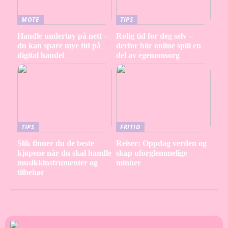
MOTE
TIPS
Handle undertøy på nett –
Rolig tid for deg selv –
du kan spare mye tid på
derfor blir online spill en
digital handel
del av egenomsorg
TIPS
FRITID
Slik finner du de beste
Reiser: Oppdag verden og
kjøpene når du skal handle
skap uforglemmelige
musikkinstrumenter og
minner
tilbehør