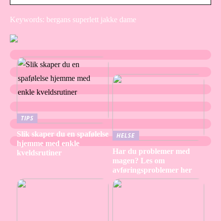
Keywords: bergans superlett jakke dame
TIPS
Slik skaper du en spafølelse
HELSE
hjemme med enkle
Har du problemer med
kveldsrutiner
magen? Les om
avføringsproblemer her