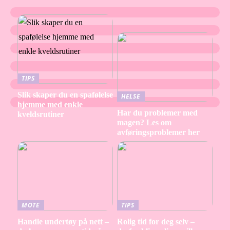
TIPS
Slik skaper du en spafølelse
HELSE
hjemme med enkle
Har du problemer med
kveldsrutiner
magen? Les om
avføringsproblemer her
MOTE
TIPS
Handle undertøy på nett –
Rolig tid for deg selv –