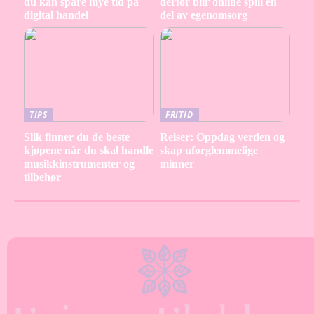
du kan spare mye tid på
derfor blir online spill en
digital handel
del av egenomsorg
TIPS
FRITID
Slik finner du de beste
Reiser: Oppdag verden og
kjøpene når du skal handle
skap uforglemmelige
musikkinstrumenter og
minner
tilbehør