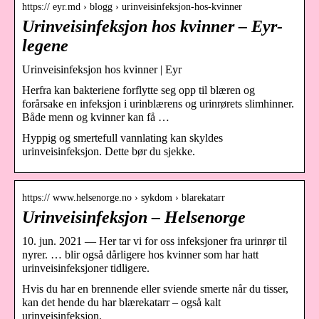
https:// eyr.md › blogg › urinveisinfeksjon-hos-kvinner
Urinveisinfeksjon hos kvinner – Eyr-
legene
Urinveisinfeksjon hos kvinner | Eyr
Herfra kan bakteriene forflytte seg opp til blæren og
forårsake en infeksjon i urinblærens og urinrørets slimhinner.
Både menn og kvinner kan få …
Hyppig og smertefull vannlating kan skyldes
urinveisinfeksjon. Dette bør du sjekke.
https:// www.helsenorge.no › sykdom › blarekatarr
Urinveisinfeksjon – Helsenorge
10. jun. 2021 — Her tar vi for oss infeksjoner fra urinrør til
nyrer. … blir også dårligere hos kvinner som har hatt
urinveisinfeksjoner tidligere.
Hvis du har en brennende eller sviende smerte når du tisser,
kan det hende du har blærekatarr – også kalt
urinveisinfeksjon.