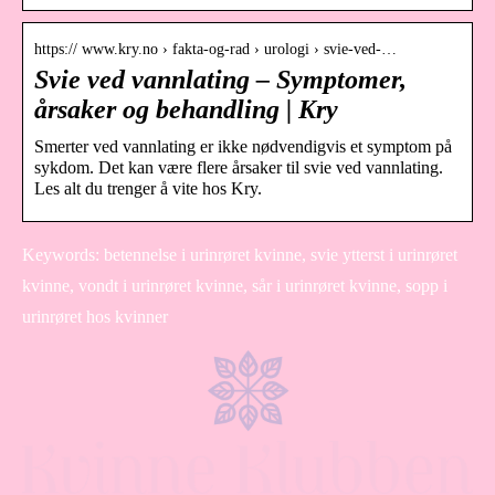
https:// www.kry.no › fakta-og-rad › urologi › svie-ved-…
Svie ved vannlating – Symptomer,
årsaker og behandling | Kry
Smerter ved vannlating er ikke nødvendigvis et symptom på
sykdom. Det kan være flere årsaker til svie ved vannlating.
Les alt du trenger å vite hos Kry.
Keywords: betennelse i urinrøret kvinne, svie ytterst i urinrøret
kvinne, vondt i urinrøret kvinne, sår i urinrøret kvinne, sopp i
urinrøret hos kvinner