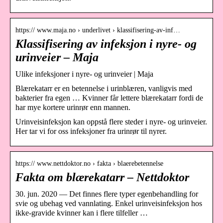
https:// www.maja.no › underlivet › klassifisering-av-inf…
Klassifisering av infeksjon i nyre- og
urinveier – Maja
Ulike infeksjoner i nyre- og urinveier | Maja
Blærekatarr er en betennelse i urinblæren, vanligvis med
bakterier fra egen … Kvinner får lettere blærekatarr fordi de
har mye kortere urinrør enn mannen.
Urinveisinfeksjon kan oppstå flere steder i nyre- og urinveier.
Her tar vi for oss infeksjoner fra urinrør til nyrer.
https:// www.nettdoktor.no › fakta › blaerebetennelse
Fakta om blærekatarr – Nettdoktor
30. jun. 2020 — Det finnes flere typer egenbehandling for
svie og ubehag ved vannlating. Enkel urinveisinfeksjon hos
ikke-gravide kvinner kan i flere tilfeller …