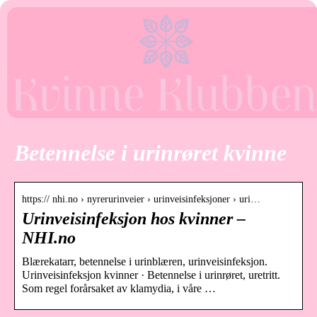
Betennelse i urinrøret kvinne
https:// nhi.no › nyrerurinveier › urinveisinfeksjoner › uri…
Urinveisinfeksjon hos kvinner –
NHI.no
Blærekatarr, betennelse i urinblæren, urinveisinfeksjon.
Urinveisinfeksjon kvinner · Betennelse i urinrøret, uretritt.
Som regel forårsaket av klamydia, i våre …