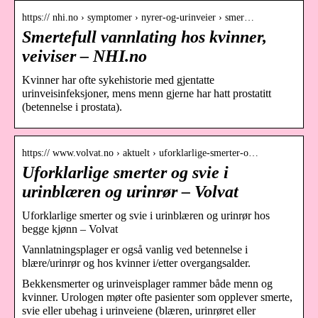
https:// nhi.no › symptomer › nyrer-og-urinveier › smer…
Smertefull vannlating hos kvinner,
veiviser – NHI.no
Kvinner har ofte sykehistorie med gjentatte
urinveisinfeksjoner, mens menn gjerne har hatt prostatitt
(betennelse i prostata).
https:// www.volvat.no › aktuelt › uforklarlige-smerter-o…
Uforklarlige smerter og svie i
urinblæren og urinrør – Volvat
Uforklarlige smerter og svie i urinblæren og urinrør hos
begge kjønn – Volvat
Vannlatningsplager er også vanlig ved betennelse i
blære/urinrør og hos kvinner i/etter overgangsalder.
Bekkensmerter og urinveisplager rammer både menn og
kvinner. Urologen møter ofte pasienter som opplever smerte,
svie eller ubehag i urinveiene (blæren, urinrøret eller