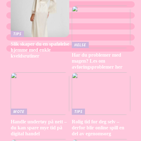
TIPS
Slik skaper du en spafølelse
HELSE
hjemme med enkle
Har du problemer med
kveldsrutiner
magen? Les om
avføringsproblemer her
MOTE
TIPS
Handle undertøy på nett –
Rolig tid for deg selv –
du kan spare mye tid på
derfor blir online spill en
digital handel
del av egenomsorg