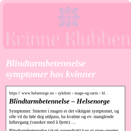
Blindtarmbetennelse
symptomer hos kvinner
https:// www.helsenorge.no › sykdom › mage-og-tarm › bl…
Blindtarmbetennelse – Helsenorge
Symptomer. Smerter i magen er det viktigste symptomet, og
ofte vil du føle deg utilpass, ha kvalme og ev. manglende
luftavgang (vansker med å fjerte) …
Blindtarmbetennelse (akutt appendisitt) kan gi store smerter