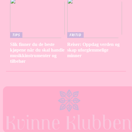
TIPS
FRITID
Slik finner du de beste
Reiser: Oppdag verden og
kjøpene når du skal handle
skap uforglemmelige
musikkinstrumenter og
minner
tilbehør