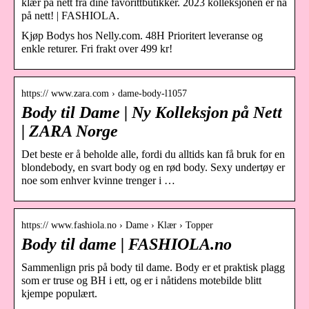
klær på nett fra dine favorittbutikker. 2023 kolleksjonen er nå
på nett! | FASHIOLA.
Kjøp Bodys hos Nelly.com. 48H Prioritert leveranse og
enkle returer. Fri frakt over 499 kr!
https:// www.zara.com › dame-body-l1057
Body til Dame | Ny Kolleksjon på Nett
| ZARA Norge
Det beste er å beholde alle, fordi du alltids kan få bruk for en
blondebody, en svart body og en rød body. Sexy undertøy er
noe som enhver kvinne trenger i …
https:// www.fashiola.no › Dame › Klær › Topper
Body til dame | FASHIOLA.no
Sammenlign pris på body til dame. Body er et praktisk plagg
som er truse og BH i ett, og er i nåtidens motebilde blitt
kjempe populært.