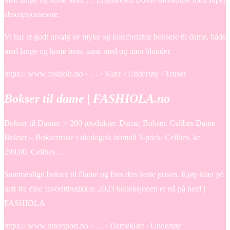
absorpsjonsevne.
Vi har et godt utvalg av myke og komfortable boksere til dame, både
med lange og korte bein, samt med og uten blonder.
https:// www.fashiola.no › … › Klær › Undertøy › Truser
Bokser til dame | FASHIOLA.no
Bokser til Damer. > 200 produkter. Dame; Bokser. Cellbes Dame
Bokser – Boksertruse i økologisk bomull 3-pack. Cellbes. kr
299,00. Cellbes …
Sammenlign bokser til Dame og finn den beste prisen. Kjøp klær på
nett fra dine favorittbutikker. 2023 kolleksjonen er nå på nett! |
FASHIOLA
https:// www.intersport.no › … › Dameklær › Undertøy