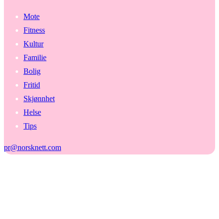
Mote
Fitness
Kultur
Familie
Bolig
Fritid
Skjønnhet
Helse
Tips
pr@norsknett.com