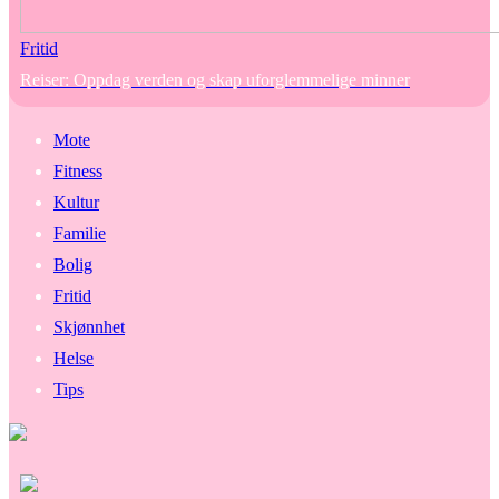
Fritid
Reiser: Oppdag verden og skap uforglemmelige minner
Mote
Fitness
Kultur
Familie
Bolig
Fritid
Skjønnhet
Helse
Tips