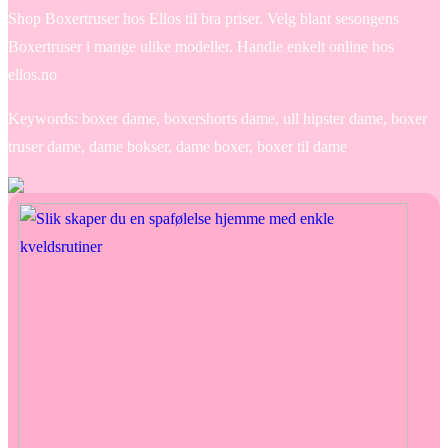
Shop Boxertruser hos Ellos til bra priser. Velg blant sesongens
Boxertruser i mange ulike modeller. Handle enkelt online hos
ellos.no
Keywords: boxer dame, boxershorts dame, ull hipster dame, boxer
truser dame, dame bokser, dame boxer, boxer til dame