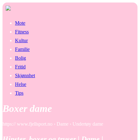
Mote
Fitness
Kultur
Familie
Bolig
Fritid
Skjønnhet
Helse
Tips
Boxer dame
https:// www.fjellsport.no › Dame › Undertøy dame
Hipster, boxer og truser | Dame |