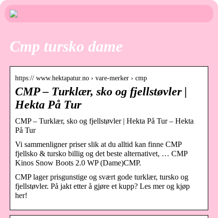
Cmp tursko dame
https:// www.hektapatur.no › vare-merker › cmp
CMP – Turklær, sko og fjellstøvler |
Hekta På Tur
CMP – Turklær, sko og fjellstøvler | Hekta På Tur – Hekta
På Tur
Vi sammenligner priser slik at du alltid kan finne CMP
fjellsko & tursko billig og det beste alternativet, … CMP
Kinos Snow Boots 2.0 WP (Dame)CMP.
CMP lager prisgunstige og svært gode turklær, tursko og
fjellstøvler. På jakt etter å gjøre et kupp? Les mer og kjøp
her!