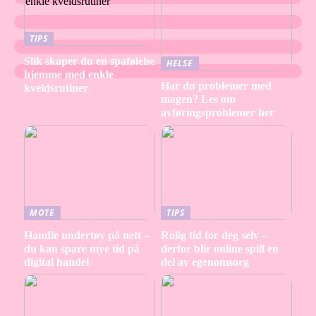
TIPS
Slik skaper du en spafølelse
HELSE
hjemme med enkle
Har du problemer med
kveldsrutiner
magen? Les om
avføringsproblemer her
MOTE
TIPS
Handle undertøy på nett –
Rolig tid for deg selv –
du kan spare mye tid på
derfor blir online spill en
digital handel
del av egenomsorg