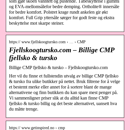
som gjør skoen vanntett og pustende. Tåbeskyttelse i gummi
og EVA-mellomsålefor bedre demping. Ortholite® innersåle
for bedre komfort. Polstret krage rundt ankelen gir økt
komfort. Full Grip yttersåle sørger for godt feste og ekstra
beskyttelse mot skarpe steiner.
https:// www.fjellskoogtursko.com › … › CMP
Fjellskoogtursko.com – Billige CMP
fjellsko & tursko
Billige CMP fjellsko & tursko – Fjellskoogtursko.com
Her vil du finne et fullstendin utvalg av billige CMP fjellsko
& tursko fra ulike butikker på nettet. Bruk filtrene for å velge
et bestemt merke eller annet for å sortere blant de mange
alternativene og finn butikken du kan spare mest penger på.
Vi sammenligner priser slik at du alltid kan finne CMP
fjellsko & tursko billig og det beste alternativet, uansett hva
du måtte trenge.
https:// www.getinspired.no › cmp