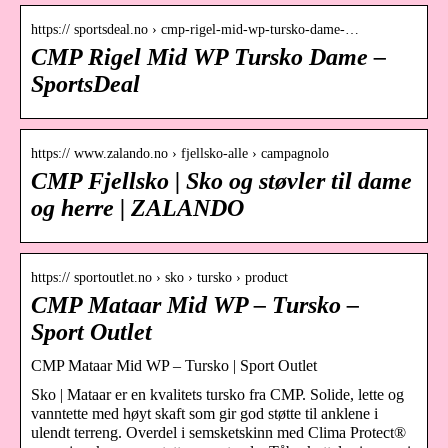
https:// sportsdeal.no › cmp-rigel-mid-wp-tursko-dame-…
CMP Rigel Mid WP Tursko Dame –
SportsDeal
https:// www.zalando.no › fjellsko-alle › campagnolo
CMP Fjellsko | Sko og støvler til dame
og herre | ZALANDO
https:// sportoutlet.no › sko › tursko › product
CMP Mataar Mid WP – Tursko –
Sport Outlet
CMP Mataar Mid WP – Tursko | Sport Outlet
Sko | Mataar er en kvalitets tursko fra CMP. Solide, lette og
vanntette med høyt skaft som gir god støtte til anklene i
ulendt terreng. Overdel i semsketskinn med Clima Protect®