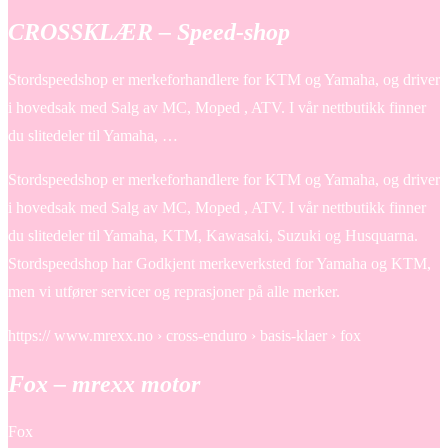
CROSSKLÆR – Speed-shop
Stordspeedshop er merkeforhandlere for KTM og Yamaha, og driver
i hovedsak med Salg av MC, Moped , ATV. I vår nettbutikk finner
du slitedeler til Yamaha, …
Stordspeedshop er merkeforhandlere for KTM og Yamaha, og driver
i hovedsak med Salg av MC, Moped , ATV. I vår nettbutikk finner
du slitedeler til Yamaha, KTM, Kawasaki, Suzuki og Husquarna.
Stordspeedshop har Godkjent merkeverksted for Yamaha og KTM,
men vi utfører servicer og reprasjoner på alle merker.
https:// www.mrexx.no › cross-enduro › basis-klaer › fox
Fox – mrexx motor
Fox