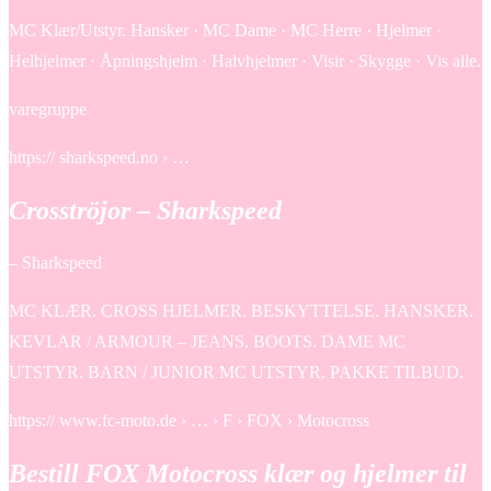
MC Klær/Utstyr. Hansker · MC Dame · MC Herre · Hjelmer ·
Helhjelmer · Åpningshjelm · Halvhjelmer · Visir · Skygge · Vis alle.
varegruppe
https:// sharkspeed.no › …
Crosströjor – Sharkspeed
– Sharkspeed
MC KLÆR. CROSS HJELMER. BESKYTTELSE. HANSKER.
KEVLAR / ARMOUR – JEANS. BOOTS. DAME MC
UTSTYR. BARN / JUNIOR MC UTSTYR. PAKKE TILBUD.
https:// www.fc-moto.de › … › F › FOX › Motocross
Bestill FOX Motocross klær og hjelmer til