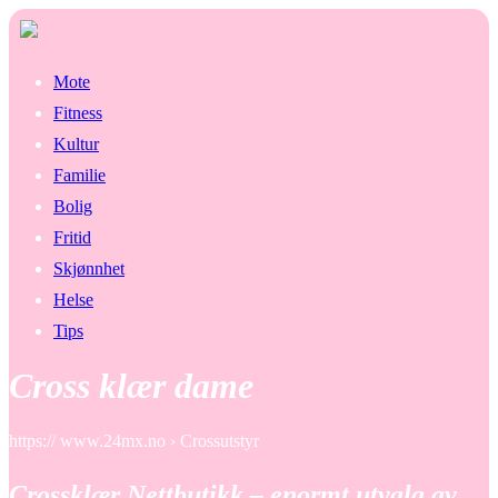
Mote
Fitness
Kultur
Familie
Bolig
Fritid
Skjønnhet
Helse
Tips
Cross klær dame
https:// www.24mx.no › Crossutstyr
Crossklær Nettbutikk – enormt utvalg av