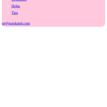
Helse
Tips
pr@norsknett.com