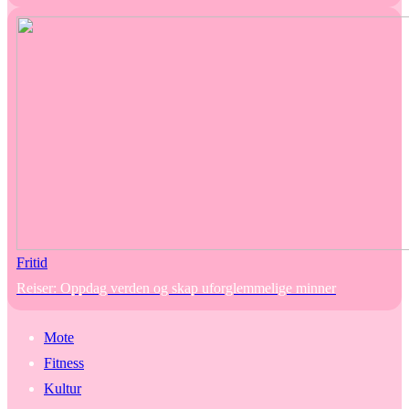
Fritid
Reiser: Oppdag verden og skap uforglemmelige minner
Mote
Fitness
Kultur