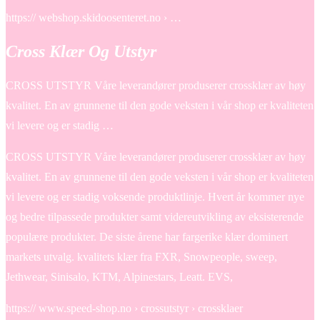
https:// webshop.skidoosenteret.no › …
Cross Klær Og Utstyr
CROSS UTSTYR Våre leverandører produserer crossklær av høy
kvalitet. En av grunnene til den gode veksten i vår shop er kvaliteten
vi levere og er stadig …
CROSS UTSTYR Våre leverandører produserer crossklær av høy
kvalitet. En av grunnene til den gode veksten i vår shop er kvaliteten
vi levere og er stadig voksende produktlinje. Hvert år kommer nye
og bedre tilpassede produkter samt videreutvikling av eksisterende
populære produkter. De siste årene har fargerike klær dominert
markets utvalg. kvalitets klær fra FXR, Snowpeople, sweep,
Jethwear, Sinisalo, KTM, Alpinestars, Leatt. EVS,
https:// www.speed-shop.no › crossutstyr › crossklaer