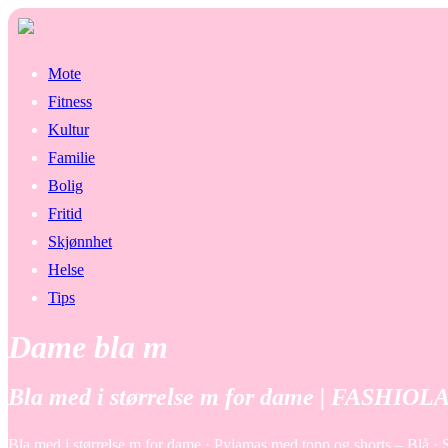
Mote
Fitness
Kultur
Familie
Bolig
Fritid
Skjønnhet
Helse
Tips
Dame bla m
Bla med i størrelse m for dame | FASHIOL
Bla med i størrelse m for dame · Pyjamas med topp og shorts – Bl