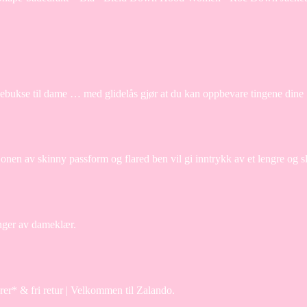
bukse til dame … med glidelås gjør at du kan oppbevare tingene dine
jonen av skinny passform og flared ben vil gi inntrykk av et lengre og
renger av dameklær.
rdrer* & fri retur | Velkommen til Zalando.