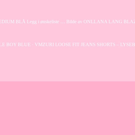
DIUM BLÅ Legg i ønskeliste … Bilde av ONLLANA LANG BL
 BOY BLUE · VMZURI LOOSE FIT JEANS SHORTS – LYSEB