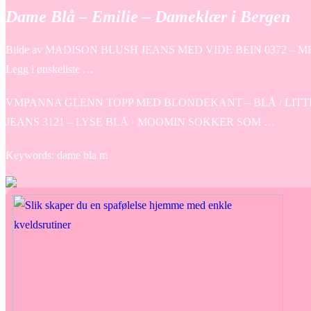
Dame Blå – Emilie – Dameklær i Bergen
Bilde av MADISON BLUSH JEANS MED VIDE BEIN 0372 – ME
Legg i ønskeliste …
VMPANNA GLENN TOPP MED BLONDEKANT – BLÅ / LITTLE
JEANS 3121 – LYSE BLÅ · MOOMIN SOKKER SOM …
Keywords: dame bla m