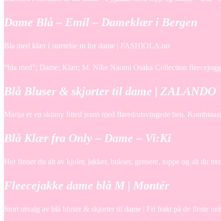
Dame Blå – Emil – Dameklær i Bergen
Bla med klær i størrelse m for dame | FASHIOLA.no
“bla med”; Dame; Klær; M. Nike Naomi Osaka Collection fleecejogge
Blå Bluser & skjorter til dame | ZALANDO
Marija er en skinny fitted jeans med flared/utsvingede ben. Kombinas
Blå Klær fra Only – Dame – Vi:Ki
Her finner du alt av kjoler, jakker, bukser, gensere, toppe og alt du t
Fleecejakke dame blå M | Montér
Stort utvalg av blå bluser & skjorter til dame | Fri frakt på de fleste o