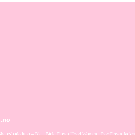
A.no
å · Shape-badedrakt – Blå · Bield Down Hood Women · Roc Down Jacke