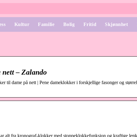
ess
Kultur
Familie
Bolig
Fritid
Skjønnhet
 nett – Zalando
kker til dame på nett | Pene dameklokker i forskjellige fasonger og størrel
i har alt fra kronograf-klokker med stoppeklokkefunksjon og kraftige lenk