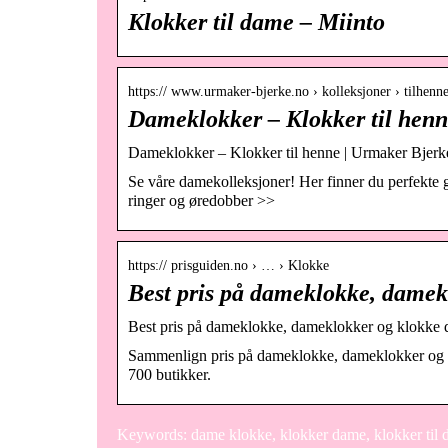
Klokker til dame – Miinto
https:// www.urmaker-bjerke.no › kolleksjoner › tilhenn
Dameklokker – Klokker til hen
Dameklokker – Klokker til henne | Urmaker Bjerk
Se våre damekolleksjoner! Her finner du perfekte g
ringer og øredobber >>
https:// prisguiden.no › … › Klokke
Best pris på dameklokke, dame
Best pris på dameklokke, dameklokker og klokke d
Sammenlign pris på dameklokke, dameklokker og klo
700 butikker.
Keywords: dame klokke, klokker dame, klokker til 