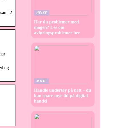
 samt 2
HELSE
Har du problemer med
magen? Les om
avføringsproblemer her
har
ed og
MOTE
Handle undertøy på nett – du
kan spare mye tid på digital
handel