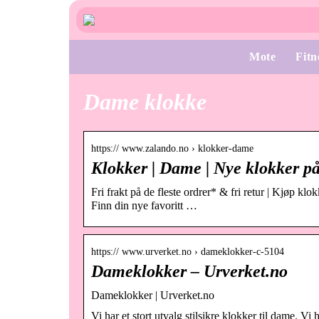
Mote
Fitn
Dame klokke
https:// www.zalando.no › klokker-dame
Klokker | Dame | Nye klokker på
Fri frakt på de fleste ordrer* & fri retur | Kjøp klo
Finn din nye favoritt …
https:// www.urverket.no › dameklokker-c-5104
Dameklokker – Urverket.no
Dameklokker | Urverket.no
Vi har et stort utvalg stilsikre klokker til dame. V