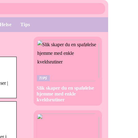
Helse
Tips
TIPS
ser |
Slik skaper du en spafølelse
hjemme med enkle
kveldsrutiner
er i