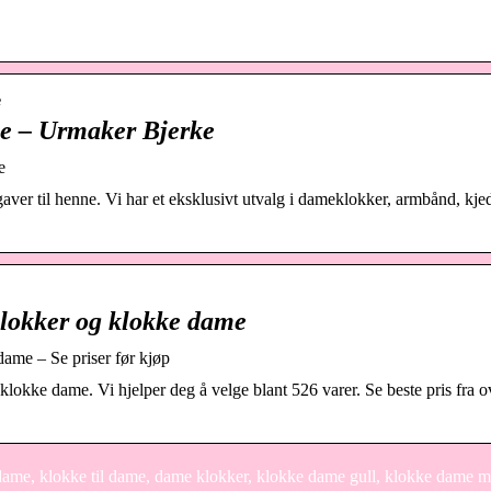
e
ne – Urmaker Bjerke
e
aver til henne. Vi har et eksklusivt utvalg i dameklokker, armbånd, kjed
klokker og klokke dame
ame – Se priser før kjøp
kke dame. Vi hjelper deg å velge blant 526 varer. Se beste pris fra o
dame, klokke til dame, dame klokker, klokke dame gull, klokke dame m