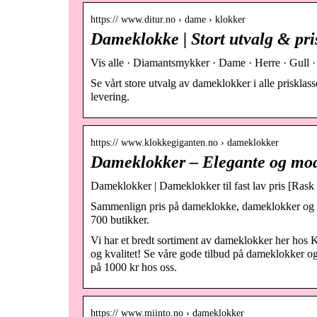
https:// www.ditur.no › dame › klokker
Dameklokke | Stort utvalg & pri
Vis alle · Diamantsmykker · Dame · Herre · Gull · S
Se vårt store utvalg av dameklokker i alle prisklass
levering.
https:// www.klokkegiganten.no › dameklokker
Dameklokker – Elegante og mod
Dameklokker | Dameklokker til fast lav pris [Rask
Sammenlign pris på dameklokke, dameklokker og klo
700 butikker.
Vi har et bredt sortiment av dameklokker her hos 
og kvalitet! Se våre gode tilbud på dameklokker og
på 1000 kr hos oss.
https:// www.miinto.no › dameklokker