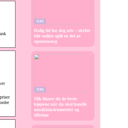
TIPS
Rolig tid for deg selv – derfor
rask
blir online spill en del av
egenomsorg
ver
TIPS
priser
Slik finner du de beste
 ordre
kjøpene når du skal handle
musikkinstrumenter og
tilbehør