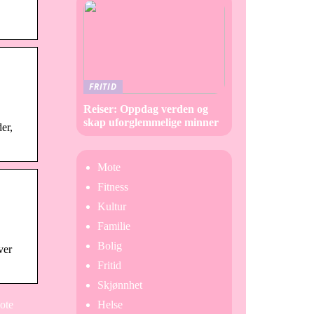
FRITID
Reiser: Oppdag verden og
skap uforglemmelige minner
er,
Mote
Fitness
Kultur
Familie
Bolig
ver
Fritid
Skjønnhet
ote
Helse