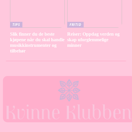
TIPS
FRITID
Slik finner du de beste
Reiser: Oppdag verden og
kjøpene når du skal handle
skap uforglemmelige
musikkinstrumenter og
minner
tilbehør