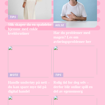
TIPS
Slik skaper du en spafølelse
HELSE
hjemme med enkle
Har du problemer med
kveldsrutiner
magen? Les om
avføringsproblemer her
MOTE
TIPS
Handle undertøy på nett –
Rolig tid for deg selv –
du kan spare mye tid på
derfor blir online spill en
digital handel
del av egenomsorg