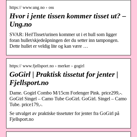
https:// www.ung.no › oss
Hvor i jente tissen kommer tisset ut? –
Ung.no
SVAR: Hei!Tisset/urinen kommer ut i et hull som ligger
foran hullet/skjedeåpningen der du setter inn tampongen.
Dette hullet er veldig lite og kan være …
https:// www.fjellsport.no › merker › gogirl
GoGirl | Praktisk tissetut for jenter |
Fjellsport.no
Dame. Gogirl Combo M/15cm Forlenger Pink. price299,-.
GoGirl Singel – Camo Tube GoGirl. GoGirl. Singel – Camo
Tube. price179,-.
Se utvalget av praktiske tissetuter for jenter fra GoGirl på
Fjellsport.no