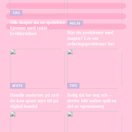
TIPS
Slik skaper du en spafølelse
HELSE
hjemme med enkle
Har du problemer med
kveldsrutiner
magen? Les om
avføringsproblemer her
MOTE
TIPS
Handle undertøy på nett –
Rolig tid for deg selv –
du kan spare mye tid på
derfor blir online spill en
digital handel
del av egenomsorg