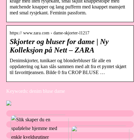
krage med liten rysjekant, smal skjult knappestolpe med
matchende knapper og lang pufferm med knappet mansjett
med smal rysjekant. Feminin passform.
https:// www.zara.com › dame-skjorter-l1217
Skjorter og bluser for dame | Ny
Kolleksjon på Nett – ZARA
Denimskjorter, tunikaer og blonderbluser får alle en
oppdatering og kan slås sammen med alt fra et pyntet skjørt
til favorittjeansen. Bilde 0 fra CROP BLUSE …
Keywords: denim bluse dame