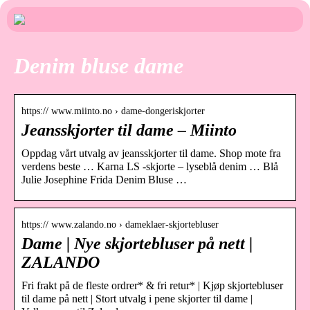
Denim bluse dame
https:// www.miinto.no › dame-dongeriskjorter
Jeansskjorter til dame – Miinto
Oppdag vårt utvalg av jeansskjorter til dame. Shop mote fra
verdens beste … Karna LS -skjorte – lyseblå denim … Blå
Julie Josephine Frida Denim Bluse …
https:// www.zalando.no › dameklaer-skjortebluser
Dame | Nye skjortebluser på nett |
ZALANDO
Fri frakt på de fleste ordrer* & fri retur* | Kjøp skjortebluser
til dame på nett | Stort utvalg i pene skjorter til dame |