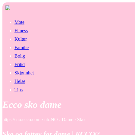
Mote
Fitness
Kultur
Familie
Bolig
Fritid
Skjønnhet
Helse
Tips
Ecco sko dame
https:// no.ecco.com › nb-NO › Dame › Sko
Sko og fottøy for dame | ECCO®