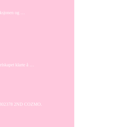
leksjonen og …
elskapet klarte å …
0682302378 2ND COZMO.