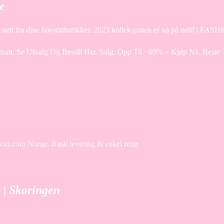
e
nett fra dine favorittbutikker. 2023 kolleksjonen er nå på nett! | FAS
att. Se Utvalg Og Bestill Her. Salg: Opp Til −69% » Kjøp Nå. Beste 
oozt.com Norge. Rask levering & enkel retur
 | Skoringen