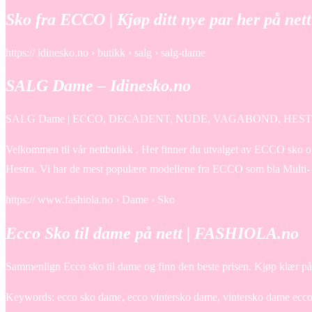
Sko fra ECCO | Kjøp ditt nye par her på nett
https:// idinesko.no › butikk › salg › salg-dame
SALG Dame – Idinesko.no
SALG Dame | ECCO, DECADENT, NUDE, VAGABOND, HESTR
Velkommen til vår nettbutikk . Her finner du utvalget av ECCO sk
Hestra. Vi har de mest populære modellene fra ECCO som bla Multi- 
https:// www.fashiola.no › Dame › Sko
Ecco Sko til dame på nett | FASHIOLA.no
Sammenlign Ecco sko til dame og finn den beste prisen. Kjøp klær på 
Keywords: ecco sko dame, ecco vintersko dame, vintersko dame ecco