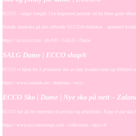
ECCO – salget foregår. I en begrenset periode vil du finne gode tilbu
Handle damesko på den offisielle ECCO®-butikken – garantert kvali
https:// no.ecco.com › nb-NO › SALG › Dame
SALG Dame | ECCO shop®
ECCO er kjent for å produsere sko av høy kvalitet raskt og effektivt
https:// www.zalando.no › damesko › ecco
ECCO Sko | Dame | Nye sko på nett – Zalan
ECCO har alt fra vintersko til pensko og arbeidssko. Kjøp et p
https:// www.eccoskonorge.com › collections › sko-c-8