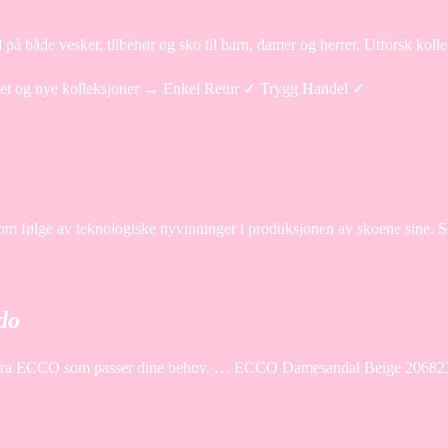
d på både vesker, tilbehør og sko til barn, damer og herrer. Utforsk kol
tet og nye kolleksjoner → Enkel Retur ✓ Trygg Handel ✓
 som følge av teknologiske nyvinninger i produksjonen av skoene sine. S
do
ar sko fra ECCO som passer dine behov. … ECCO Damesandal Beige 2