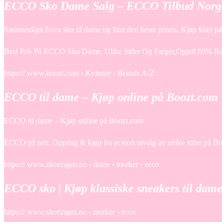
ECCO Sko Dame Salg – ECCO Tilbud Norg
Sammenlign Ecco sko til dame og finn den beste prisen. Kjøp klær på 
Best Pris På ECCO Sko Dame. Ulike Stiler Og Farger,Opptil 69% Rab
https:// www.boozt.com › Kvinner › Brands A-Z
ECCO til dame – Kjøp online på Boozt.com
ECCO til dame – Kjøp online på Boozt.com
ECCO på nett. Oppdag & kjøp fra et stort utvalg av unike stiler på B
https:// www.skoringen.no › dame › merker › ecco
ECCO sko | Kjøp klassiske sneakers til dame
https:// www.skoringen.no › merker › ecco