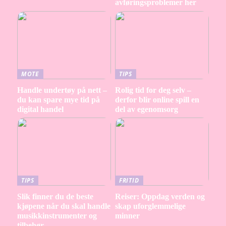
avføringsproblemer her
MOTE
TIPS
Handle undertøy på nett –
Rolig tid for deg selv –
du kan spare mye tid på
derfor blir online spill en
digital handel
del av egenomsorg
TIPS
FRITID
Slik finner du de beste
Reiser: Oppdag verden og
kjøpene når du skal handle
skap uforglemmelige
musikkinstrumenter og
minner
tilbehør