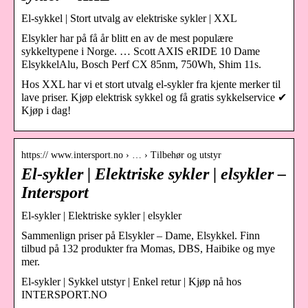
El-sykkel | Stort utvalg av elektriske sykler | XXL
Elsykler har på få år blitt en av de mest populære
sykkeltypene i Norge. … Scott AXIS eRIDE 10 Dame
ElsykkelAlu, Bosch Perf CX 85nm, 750Wh, Shim 11s.
Hos XXL har vi et stort utvalg el-sykler fra kjente merker til
lave priser. Kjøp elektrisk sykkel og få gratis sykkelservice ✔
Kjøp i dag!
https:// www.intersport.no › … › Tilbehør og utstyr
El-sykler | Elektriske sykler | elsykler –
Intersport
El-sykler | Elektriske sykler | elsykler
Sammenlign priser på Elsykler – Dame, Elsykkel. Finn
tilbud på 132 produkter fra Momas, DBS, Haibike og mye
mer.
El-sykler | Sykkel utstyr | Enkel retur | Kjøp nå hos
INTERSPORT.NO