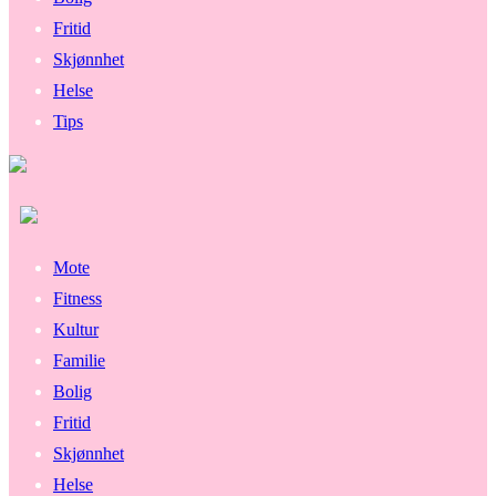
Fritid
Skjønnhet
Helse
Tips
Mote
Fitness
Kultur
Familie
Bolig
Fritid
Skjønnhet
Helse