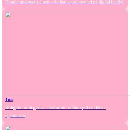
Handle undertøy på nett – du kan spare mye tid på digital handel
Tips
Rolig tid for deg selv – derfor blir online spill en del av
egenomsorg