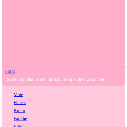
Fritid
Reiser: Oppdag verden og skap uforglemmelige minner
Mote
Fitness
Kultur
Familie
Bolig