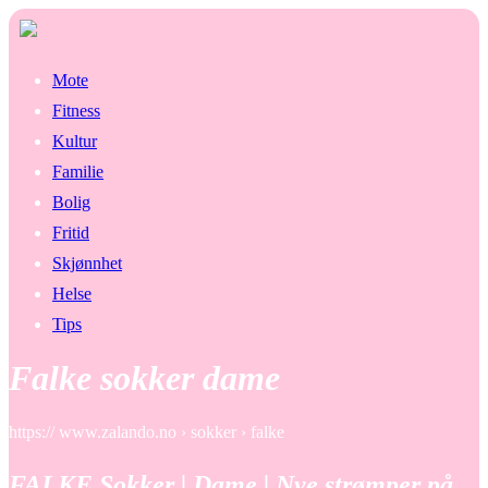
Mote
Fitness
Kultur
Familie
Bolig
Fritid
Skjønnhet
Helse
Tips
Falke sokker dame
https:// www.zalando.no › sokker › falke
FALKE Sokker | Dame | Nye strømper på