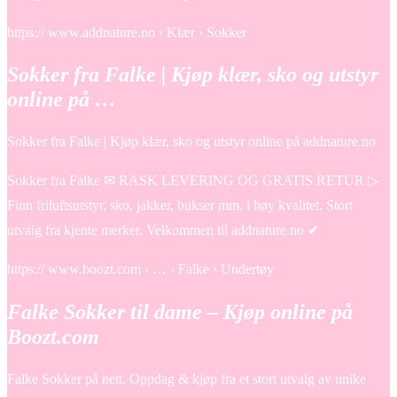
https:// www.addnature.no › Klær › Sokker
Sokker fra Falke | Kjøp klær, sko og utstyr
online på …
Sokker fra Falke | Kjøp klær, sko og utstyr online på addnature.no
Sokker fra Falke ✉ RASK LEVERING OG GRATIS RETUR ▷
Finn friluftsutstyr, sko, jakker, bukser mm. i høy kvalitet. Stort
utvalg fra kjente merker. Velkommen til addnature.no ✔
https:// www.boozt.com › … › Falke › Undertøy
Falke Sokker til dame – Kjøp online på
Boozt.com
Falke Sokker på nett. Oppdag & kjøp fra et stort utvalg av unike