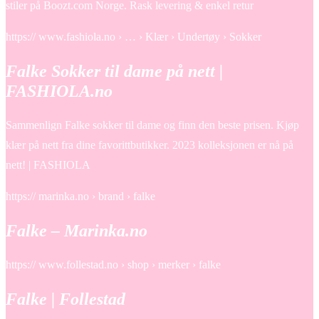
stiler på Boozt.com Norge. Rask levering & enkel retur
https:// www.fashiola.no › … › Klær › Undertøy › Sokker
Falke Sokker til dame på nett |
FASHIOLA.no
Sammenlign Falke sokker til dame og finn den beste prisen. Kjøp
klær på nett fra dine favorittbutikker. 2023 kolleksjonen er nå på
nett! | FASHIOLA
https:// marinka.no › brand › falke
Falke – Marinka.no
https:// www.follestad.no › shop › merker › falke
Falke | Follestad