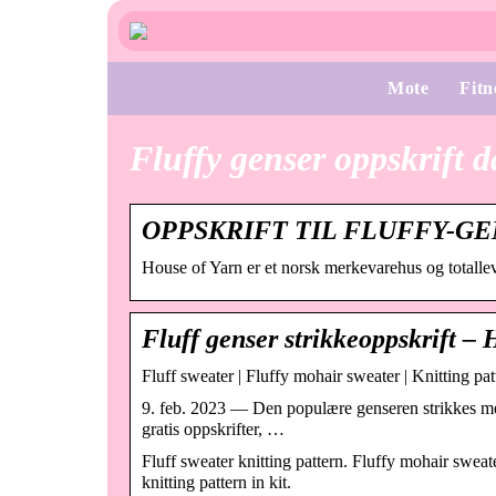
Mote
Fitn
Fluffy genser oppskrift 
OPPSKRIFT TIL FLUFFY-G
House of Yarn er et norsk merkevarehus og totalleve
Fluff genser strikkeoppskrift –
Fluff sweater | Fluffy mohair sweater | Knitting p
9. feb. 2023 — Den populære genseren strikkes med 
gratis oppskrifter, …
Fluff sweater knitting pattern. Fluffy mohair swea
knitting pattern in kit.