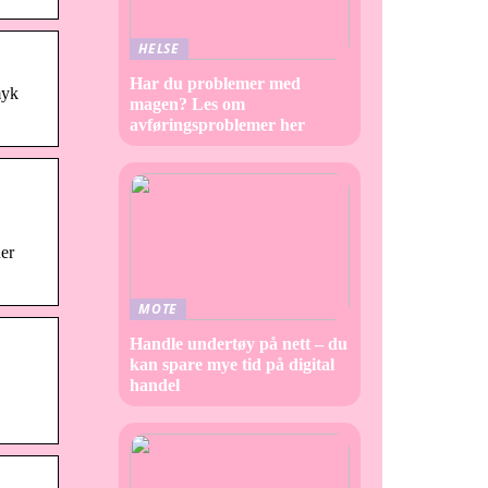
HELSE
Har du problemer med
myk
magen? Les om
avføringsproblemer her
ner
MOTE
Handle undertøy på nett – du
kan spare mye tid på digital
handel