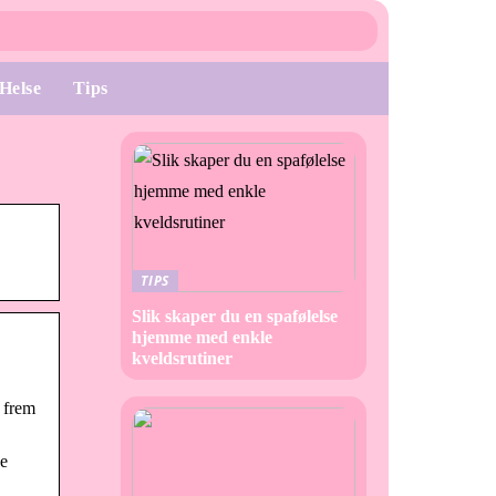
Helse
Tips
TIPS
Slik skaper du en spafølelse
hjemme med enkle
kveldsrutiner
 frem
ee