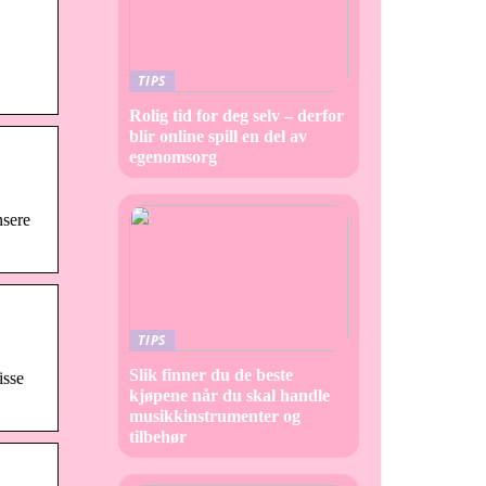
TIPS
Rolig tid for deg selv – derfor
blir online spill en del av
egenomsorg
nsere
TIPS
Slik finner du de beste
isse
kjøpene når du skal handle
musikkinstrumenter og
tilbehør