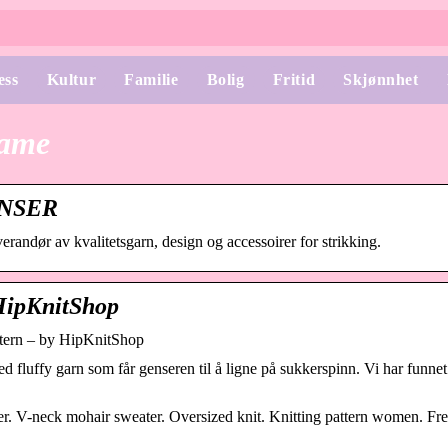
ess
Kultur
Familie
Bolig
Fritid
Skjønnhet
dame
ENSER
randør av kvalitetsgarn, design og accessoirer for strikking.
 HipKnitShop
attern – by HipKnitShop
fluffy garn som får genseren til å ligne på sukkerspinn. Vi har funnet
ter. V-neck mohair sweater. Oversized knit. Knitting pattern women. Fr