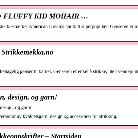
 nye ⁣FLUFFY KID MOHAIR …
anske klesmerket American Dreams har blitt superpopulær. Genseren er 
– Strikkemekka.no
behagelig genser til barnet. Genseren er enkel å strikke, uten vendepin
on, design, og garn!
 design, og garn!
randør av kvalitetsgarn, design og accessoirer for strikking.
kkeoppskrifter – Startsiden