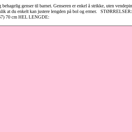
behagelig genser til barnet. Genseren er enkel å strikke, uten vendepi
ed, slik at du enkelt kan justere lengden på bol og ermer. STØRRELSER
 (67) 70 cm HEL LENGDE: