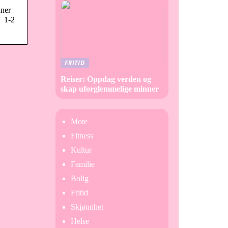
nner
: 1-2
FRITID
Reiser: Oppdag verden og
skap uforglemmelige minner
Mote
Fitness
Kultur
Familie
Bolig
Fritid
Skjønnhet
Helse