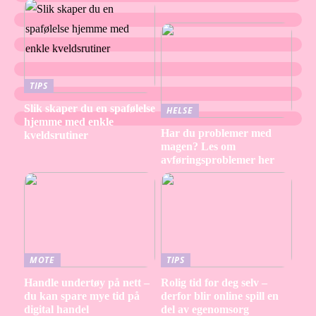
TIPS
Slik skaper du en spafølelse
HELSE
hjemme med enkle
Har du problemer med
kveldsrutiner
magen? Les om
avføringsproblemer her
MOTE
TIPS
Handle undertøy på nett –
Rolig tid for deg selv –
du kan spare mye tid på
derfor blir online spill en
digital handel
del av egenomsorg