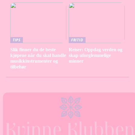
TIPS
FRITID
Slik finner du de beste
Reiser: Oppdag verden og
kjøpene når du skal handle
skap uforglemmelige
musikkinstrumenter og
minner
tilbehør