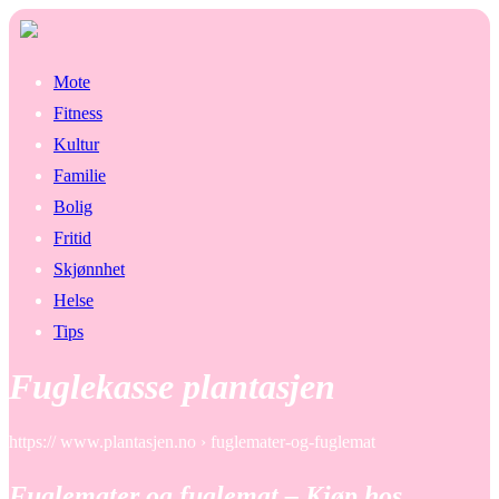
Mote
Fitness
Kultur
Familie
Bolig
Fritid
Skjønnhet
Helse
Tips
Fuglekasse plantasjen
https:// www.plantasjen.no › fuglemater-og-fuglemat
Fuglemater og fuglemat – Kjøp hos