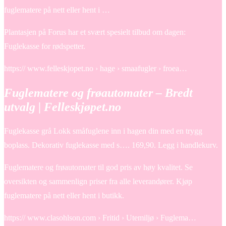
fuglematere på nett eller hent i …
Plantasjen på Forus har et svært spesielt tilbud om dagen:
Fuglekasse for rødspetter.
https:// www.felleskjopet.no › hage › smaafugler › froea…
Fuglematere og frøautomater – Bredt
utvalg | Felleskjøpet.no
Fuglekasse grå Lokk småfuglene inn i hagen din med en trygg
boplass. Dekorativ fuglekasse med s…. 169,90. Legg i handlekurv.
Fuglematere og frøautomater til god pris av høy kvalitet. Se
oversikten og sammenlign priser fra alle leverandører. Kjøp
fuglematere på nett eller hent i butikk.
https:// www.clasohlson.com › Fritid › Utemiljø › Fuglema…