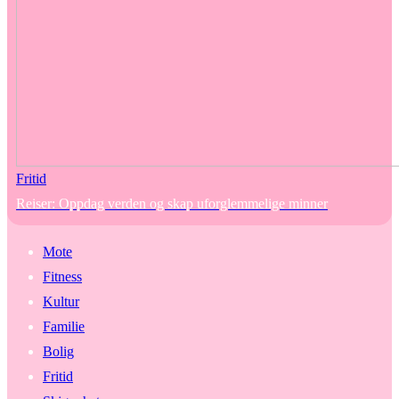
Fritid
Reiser: Oppdag verden og skap uforglemmelige minner
Mote
Fitness
Kultur
Familie
Bolig
Fritid