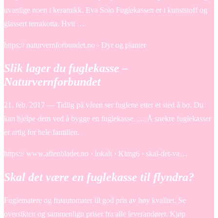
uvanlige noen i keramikk. Eva Solo Fuglekassen er i kunststoff og
glassert terrakotta. Hvit …
https:// naturvernforbundet.no › Dyr og planter
Slik lager du fuglekasse –
Naturvernforbundet
21. feb. 2017 — Tidlig på våren ser fuglene etter et sted å bo. Du
kan hjelpe dem ved å bygge en fuglekasse. … Å snekre fuglekasser
er artig for hele familien.
https:// www.aftenbladet.no › lokalt › Klmg6 › skal-det-va…
Skal det være en fuglekasse til flyndra?
Fuglematere og frøautomater til god pris av høy kvalitet. Se
oversikten og sammenlign priser fra alle leverandører. Kjøp