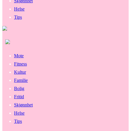
Skjønnhet
Helse
Tips
Mote
Fitness
Kultur
Familie
Bolig
Fritid
Skjønnhet
Helse
Tips