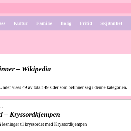
ess
Kultur
Familie
Bolig
Fritid
Skjønnhet
inner – Wikipedia
nder vises 49 av totalt 49 sider som befinner seg i denne kategorien.
i…
rd – Kryssordkjempen
inger til kryssordet med Kryssordkjempen