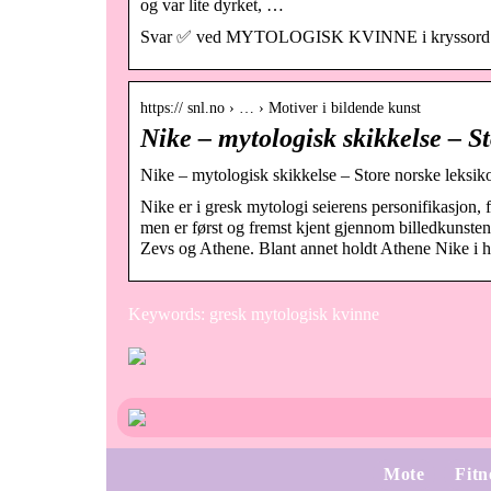
og var lite dyrket, …
Svar ✅ ved MYTOLOGISK KVINNE i kryssord. Finn 
https:// snl.no › … › Motiver i bildende kunst
Nike – mytologisk skikkelse – S
Nike – mytologisk skikkelse – Store norske leksik
Nike er i gresk mytologi seierens personifikasjon, 
men er først og fremst kjent gjennom billedkunsten.
Zevs og Athene. Blant annet holdt Athene Nike i hå
Keywords: gresk mytologisk kvinne
Mote
Fitn