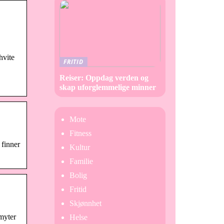
hvite
FRITID
Reiser: Oppdag verden og
skap uforglemmelige minner
Mote
Fitness
finner
Kultur
Familie
Bolig
Fritid
Skjønnhet
myter
Helse