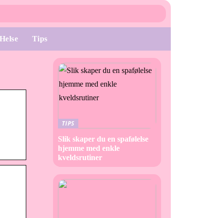
Helse
Tips
TIPS
Slik skaper du en spafølelse
hjemme med enkle
kveldsrutiner