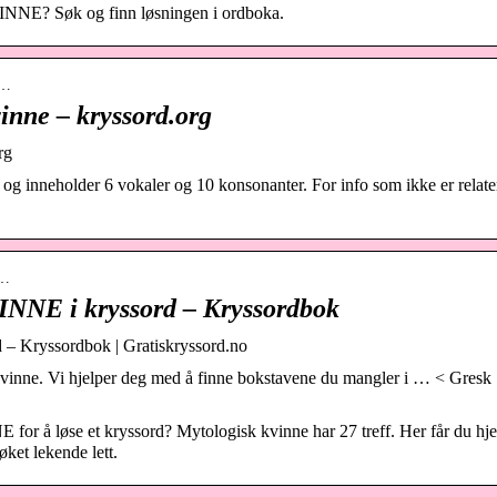
? Søk og finn løsningen i ordboka.
s…
inne – kryssord.org
rg
og inneholder 6 vokaler og 10 konsonanter. For info som ikke er relatert
g…
NE i kryssord – Kryssordbok
Kryssordbok | Gratiskryssord.no
kvinne. Vi hjelper deg med å finne bokstavene du mangler i … < Gresk
å løse et kryssord? Mytologisk kvinne har 27 treff. Her får du hje
ket lekende lett.