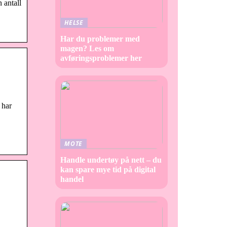
 antall
HELSE
Har du problemer med
magen? Les om
avføringsproblemer her
har
MOTE
Handle undertøy på nett – du
kan spare mye tid på digital
handel