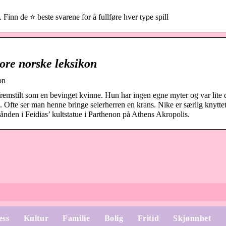
de ⭐ beste svarene for å fullføre hver type spill
tore norske leksikon
on
fremstilt som en bevinget kvinne. Hun har ingen egne myter og var lite 
 Ofte ser man henne bringe seierherren en krans. Nike er særlig knyttet 
nden i Feidias’ kultstatue i Parthenon på Athens Akropolis.
ess
Kultur
Familie
Bolig
Fritid
Skjønnhet