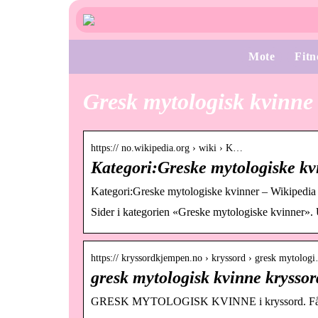
Mote
Fitn
Gresk mytologisk kvinne
https:// no.wikipedia.org › wiki › K…
Kategori:Greske mytologiske kv
Kategori:Greske mytologiske kvinner – Wikipedia
Sider i kategorien «Greske mytologiske kvinner». U
https:// kryssordkjempen.no › kryssord › gresk mytolog
gresk mytologisk kvinne krysso
GRESK MYTOLOGISK KVINNE i kryssord. Få løsn