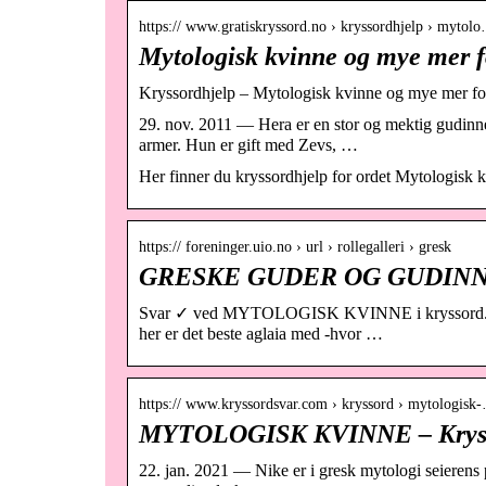
https:// www.gratiskryssord.no › kryssordhjelp › mytol
Mytologisk kvinne og mye mer fo
Kryssordhjelp – Mytologisk kvinne og mye mer for
29. nov. 2011 — Hera er en stor og mektig gudinne,
armer. Hun er gift med Zevs, …
Her finner du kryssordhjelp for ordet Mytologisk 
https:// foreninger.uio.no › url › rollegalleri › gresk
GRESKE GUDER OG GUDINN
Svar ✓ ved MYTOLOGISK KVINNE i kryssord. Finn d
her er det beste aglaia med -hvor …
https:// www.kryssordsvar.com › kryssord › mytologisk
MYTOLOGISK KVINNE – Kryss
22. jan. 2021 — Nike er i gresk mytologi seierens 