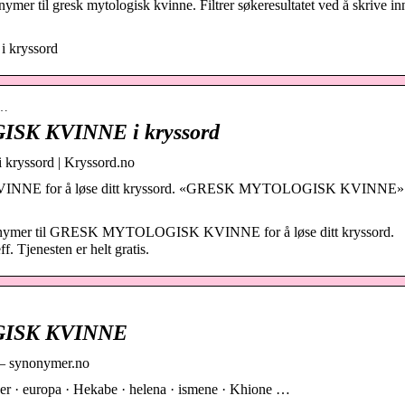
mer til gresk mytologisk kvinne. Filtrer søkeresultatet ved å skrive inn
 i kryssord
o…
SK KVINNE i kryssord
yssord | Kryssord.no
INNE for å løse ditt kryssord. «GRESK MYTOLOGISK KVINNE» 
synonymer til GRESK MYTOLOGISK KVINNE for å løse ditt kryssord.
enesten er helt gratis.
GISK KVINNE
synonymer.no
er · europa · Hekabe · helena · ismene · Khione …