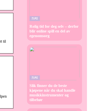
TIPS
Rolig tid for deg selv – derfor
blir online spill en del av
egenomsorg
 til
TIPS
Slik finner du de beste
kjøpene når du skal handle
musikkinstrumenter og
lpen
tilbehør