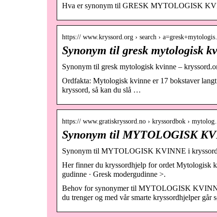
Hva er synonym til GRESK MYTOLOGISK KVINNE
https:// www.kryssord.org › search › a=gresk+mytologi
Synonym til gresk mytologisk kv
Synonym til gresk mytologisk kvinne – kryssord.o
Ordfakta: Mytologisk kvinne er 17 bokstaver langt 
kryssord, så kan du slå …
https:// www.gratiskryssord.no › kryssordbok › mytolo
Synonym til MYTOLOGISK KVIN
Synonym til MYTOLOGISK KVINNE i kryssord – 
Her finner du kryssordhjelp for ordet Mytologisk 
gudinne · Gresk modergudinne >.
Behov for synonymer til MYTOLOGISK KVINNE for 
du trenger og med vår smarte kryssordhjelper går sø