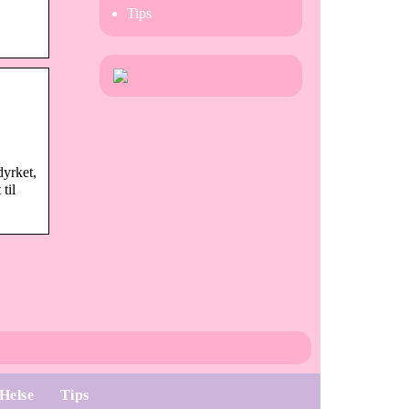
Tips
dyrket,
til
Helse
Tips