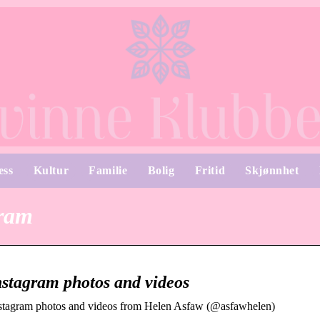
ess
Kultur
Familie
Bolig
Fritid
Skjønnhet
gram
stagram photos and videos
nstagram photos and videos from Helen Asfaw (@asfawhelen)