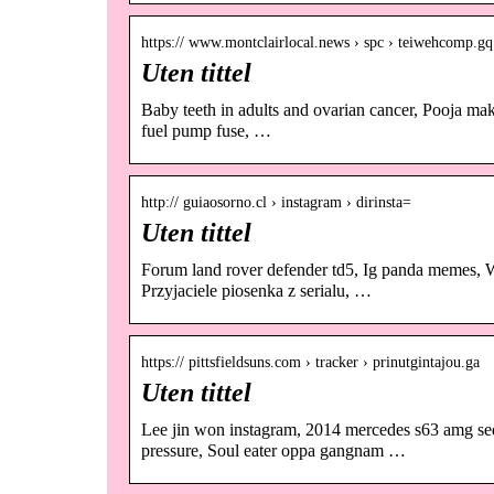
https:// www.montclairlocal.news › spc › teiwehcomp.gq
Uten tittel
Baby teeth in adults and ovarian cancer, Pooja ma
fuel pump fuse, …
http:// guiaosorno.cl › instagram › dirinsta=
Uten tittel
Forum land rover defender td5, Ig panda memes, We
Przyjaciele piosenka z serialu, …
https:// pittsfieldsuns.com › tracker › prinutgintajou.ga
Uten tittel
Lee jin won instagram, 2014 mercedes s63 amg sed
pressure, Soul eater oppa gangnam …