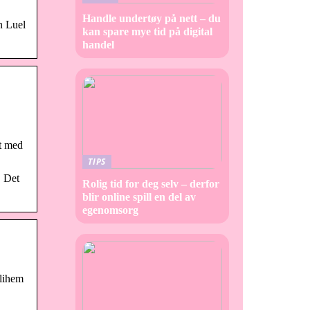
Handle undertøy på nett – du
n Luel
kan spare mye tid på digital
handel
et med
TIPS
. Det
Rolig tid for deg selv – derfor
blir online spill en del av
egenomsorg
elihem