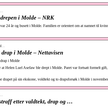
-d…
 drepen i Molde – NRK
r 24 år og busett i Molde. Familien er orientert om at namnet til kvin
n-d…
r drap i Molde – Nettavisen
r drap i Molde
r at Helen Luel Asefaw ble drept i Molde. Paret var fortsatt formelt gift
r drapet på sin ekskone, voldtekt og to drapsforsøk i Molde i november 
t…
traff etter valdtekt, drap og …