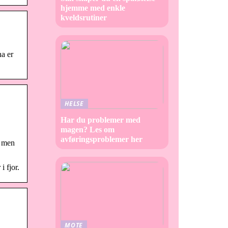
hjemme med enkle
kveldsrutiner
na er
HELSE
Har du problemer med
magen? Les om
avføringsproblemer her
, men
i fjor.
MOTE