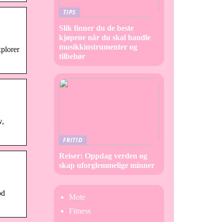
TIPS
Slik finner du de beste
kjøpene når du skal handle
musikkinstrumenter og
plorer
tilbehør
w,
FRITID
Reiser: Oppdag verden og
skap uforglemmelige minner
od
Mote
Fitness