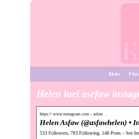
Mote
Fitn
Helen luel asefaw insta
https:// www.instagram.com › asfaw…
Helen Asfaw (@asfawhelen) • In
533 Followers, 783 Following, 148 Posts – See I