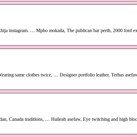
khija instagram. … Mpho mokaila, The publican bar perth, 2000 ford ex
aring same clothes twice, … Designer portfolio leather, Terhas asefa
an, Canada traditions, … Haileab asefaw, Eye twitching and high blo