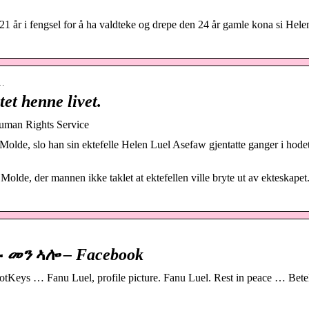
1 år i fengsel for å ha valdteke og drepe den 24 år gamle kona si Hele
i…
tet henne livet.
 Human Rights Service
olde, slo han sin ektefelle Helen Luel Asefaw gjentatte ganger i hod
i Molde, der mannen ikke taklet at ektefellen ville bryte ut av ekteskapet
 መን ኣሎ – Facebook
tKeys … Fanu Luel, profile picture. Fanu Luel. Rest in peace … Bet