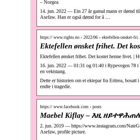
– Norgea
14. jun. 2022 — Ein 27 år gamal mann er dømd til2
Asefaw. Han er også dømd for å …
https:// www.rights.no › 2022/06 › ektefellen-onsket-fr
Ektefellen ønsket frihet. Det kos
Ektefellen ønsket frihet. Det kostet henne livet. |
16. jun. 2022 — 01:31 og 01:40 i Rypevegen 78 i M
en vektstang.
Dette er historien om et ektepar fra Eritrea, bosatt 
endte i tragedie.
https:// www.facebook.com › posts
Maebel Kiflay – እዚ ዘይተዋሕጠሉ
2. jun. 2019 — https://www.instagram.com/NateGo
Asefaw, profile picture.