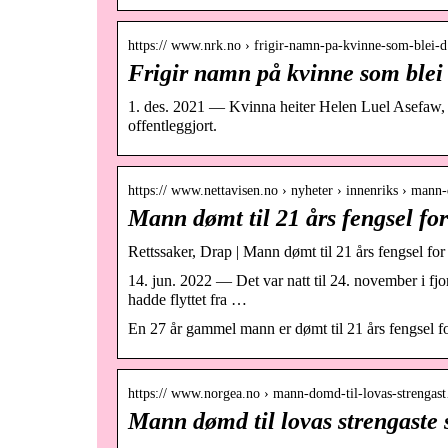
https:// www.nrk.no › frigir-namn-pa-kvinne-som-blei
Frigir namn på kvinne som blei
1. des. 2021 — Kvinna heiter Helen Luel Asefaw, va
offentleggjort.
https:// www.nettavisen.no › nyheter › innenriks › man
Mann dømt til 21 års fengsel fo
Rettssaker, Drap | Mann dømt til 21 års fengsel fo
14. jun. 2022 — Det var natt til 24. november i fjo
hadde flyttet fra …
En 27 år gammel mann er dømt til 21 års fengsel fo
https:// www.norgea.no › mann-domd-til-lovas-strengas
Mann dømd til lovas strengaste s