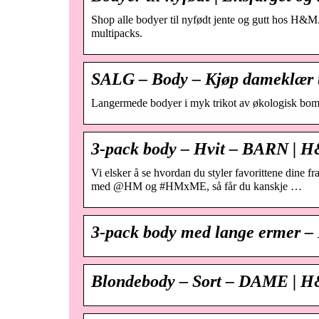
Shop alle bodyer til nyfødt jente og gutt hos H&M.
multipacks.
SALG – Body – Kjøp dameklær t
Langermede bodyer i myk trikot av økologisk bomul
3-pack body – Hvit – BARN |
Vi elsker å se hvordan du styler favorittene din
med @HM og #HMxME, så får du kanskje …
3-pack body med lange ermer 
Blondebody – Sort – DAME |