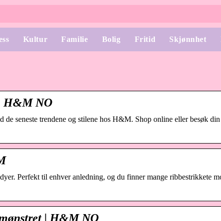
ess
Kultur
Familie
Bolig
Fritid
Skjønnhet
t | H&M NO
tid de seneste trendene og stilene hos H&M. Shop online eller besøk din
&M
yer. Perfekt til enhver anledning, og du finner mange ribbestrikkete m
og mønstret | H&M NO