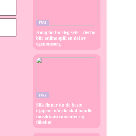
TIPS
Rolig tid for deg selv – derfor
blir online spill en del av
egenomsorg
TIPS
Slik finner du de beste
kjøpene når du skal handle
musikkinstrumenter og
tilbehør