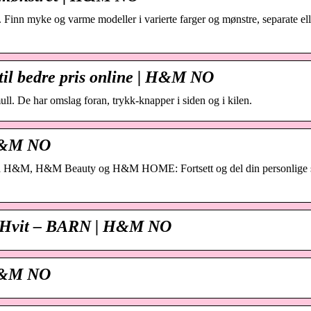
 Finn myke og varme modeller i varierte farger og mønstre, separate ell
il bedre pris online | H&M NO
l. De har omslag foran, trykk-knapper i siden og i kilen.
 H&M NO
e fra H&M, H&M Beauty og H&M HOME: Fortsett og del din personlige s
– Hvit – BARN | H&M NO
 H&M NO