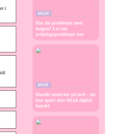
er i
HELSE
Har du problemer med
magen? Les om
avføringsproblemer her
til
MOTE
Handle undertøy på nett – du
kan spare mye tid på digital
handel