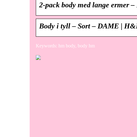
2-pack body med lange ermer 
Body i tyll – Sort – DAME | 
Keywords: hm body, body hm