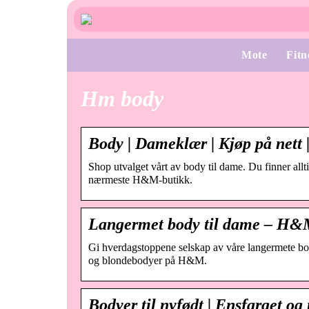
Mote
Fitn
Hm body
Body | Dameklær | Kjøp på net
Shop utvalget vårt av body til dame. Du finner all
nærmeste H&M-butikk.
Langermet body til dame – H
Gi hverdagstoppene selskap av våre langermete bod
og blondebodyer på H&M.
Bodyer til nyfødt | Ensfarget 