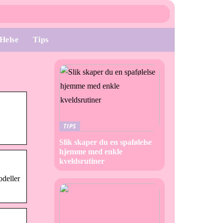
Helse
Tips
TIPS
Slik skaper du en spafølelse
hjemme med enkle
kveldsrutiner
odeller