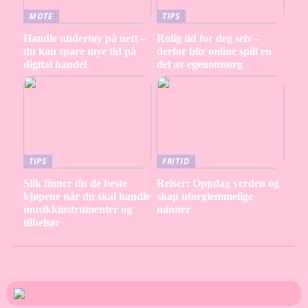
MOTE
TIPS
Handle undertøy på nett –
Rolig tid for deg selv –
du kan spare mye tid på
derfor blir online spill en
digital handel
del av egenomsorg
TIPS
FRITID
Slik finner du de beste
Reiser: Oppdag verden og
kjøpene når du skal handle
skap uforglemmelige
musikkinstrumenter og
minner
tilbehør