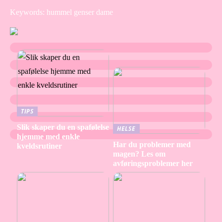
Keywords: hummel genser dame
TIPS
Slik skaper du en spafølelse
HELSE
hjemme med enkle
Har du problemer med
kveldsrutiner
magen? Les om
avføringsproblemer her