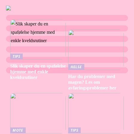
TIPS
Slik skaper du en spafølelse
HELSE
hjemme med enkle
Har du problemer med
kveldsrutiner
magen? Les om
avføringsproblemer her
MOTE
TIPS