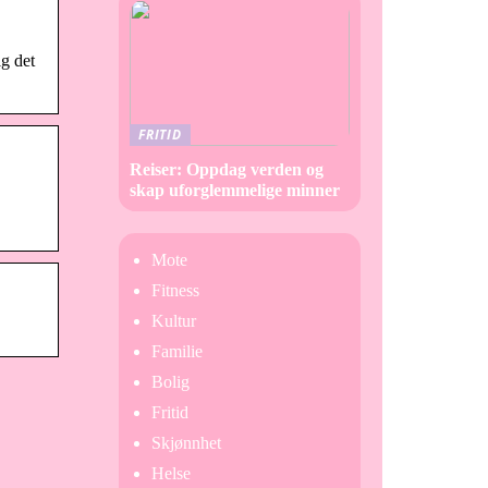
lg det
FRITID
Reiser: Oppdag verden og
skap uforglemmelige minner
Mote
Fitness
Kultur
Familie
Bolig
Fritid
Skjønnhet
Helse