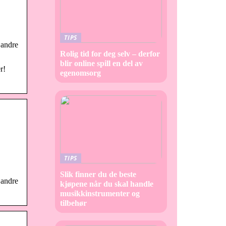
TIPS
 andre
Rolig tid for deg selv – derfor
blir online spill en del av
r!
egenomsorg
TIPS
Slik finner du de beste
 andre
kjøpene når du skal handle
musikkinstrumenter og
tilbehør