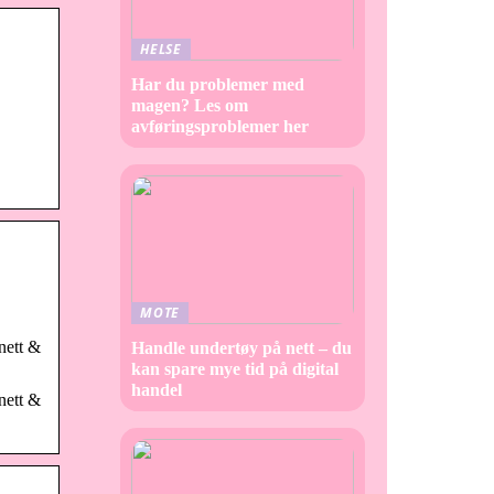
HELSE
Har du problemer med
magen? Les om
avføringsproblemer her
MOTE
nett &
Handle undertøy på nett – du
kan spare mye tid på digital
handel
nett &