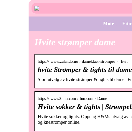
Mote
Fitn
Hvite strømper dame
https:// www.zalando.no › dameklaer-stromper › _hvit
hvite Strømper & tights til dam
Stort utvalg av hvite strømper & tights til dame | Fr
https:// www2.hm.com › hm.com › Dame
Hvite sokker & tights | Strøm
Hvite sokker og tights. Oppdag H&Ms utvalg av sok
og knestrømper online.