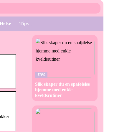
Helse
Tips
TIPS
Slik skaper du en spafølelse
hjemme med enkle
kveldsrutiner
okker