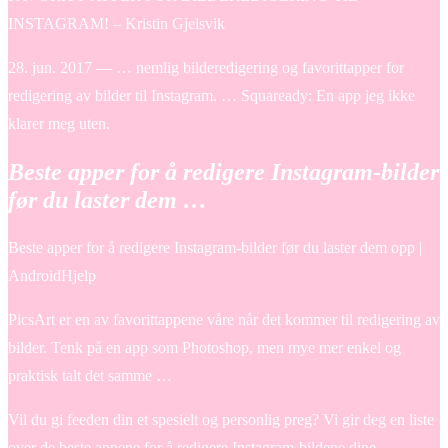
INSTAGRAM! – Kristin Gjelsvik
28. jun. 2017 — … nemlig bilderedigering og favorittapper for
redigering av bilder til Instagram. … Squaready: En app jeg ikke
klarer meg uten.
Beste apper for å redigere Instagram-bilder
før du laster dem …
Beste apper for å redigere Instagram-bilder før du laster dem opp |
AndroidHjelp
PicsArt er en av favorittappene våre når det kommer til redigering av
bilder. Tenk på en app som Photoshop, men mye mer enkel og
praktisk talt det samme …
Vil du gi feeden din et spesielt og personlig preg? Vi gir deg en liste
over de beste appene for å redigere Instagram-bildene dine.