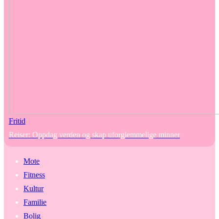
Fritid
Reiser: Oppdag verden og skap uforglemmelige minner
Mote
Fitness
Kultur
Familie
Bolig