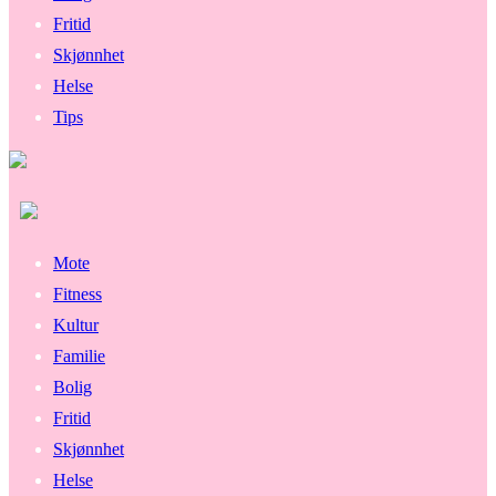
Fritid
Skjønnhet
Helse
Tips
Mote
Fitness
Kultur
Familie
Bolig
Fritid
Skjønnhet
Helse