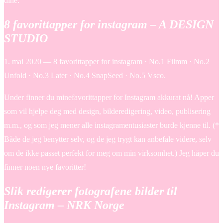
dine.
8 favorittapper for instagram – A DESIGN
STUDIO
1. mai 2020 — 8 favorittapper for instagram · No.1 Filmm · No.2
Unfold · No.3 Later · No.4 SnapSeed · No.5 Vsco.
Under finner du minefavorittapper for Instagram akkurat nå! Apper
som vil hjelpe deg med design, bilderedigering, video, publisering
m.m., og som jeg mener alle instagramentusiaster burde kjenne til. (*
Både de jeg benytter selv, og de jeg trygt kan anbefale videre, selv
om de ikke passet perfekt for meg om min virksomhet.) Jeg håper du
finner noen nye favoritter!
Slik redigerer fotografene bilder til
Instagram – NRK Norge