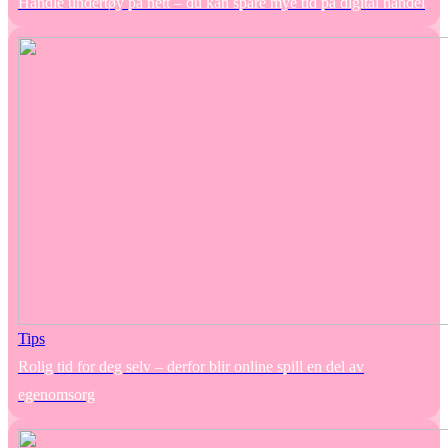
Handle undertøy på nett – du kan spare mye tid på digital handel
Tips
Rolig tid for deg selv – derfor blir online spill en del av
egenomsorg