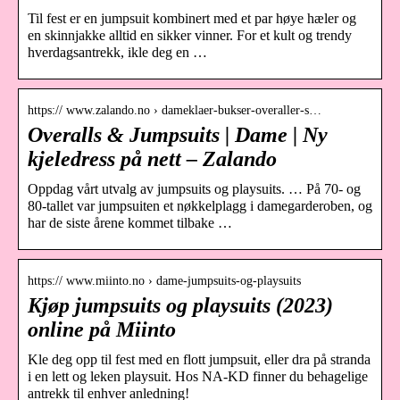
Til fest er en jumpsuit kombinert med et par høye hæler og
en skinnjakke alltid en sikker vinner. For et kult og trendy
hverdagsantrekk, ikle deg en …
https:// www.zalando.no › dameklaer-bukser-overaller-s…
Overalls & Jumpsuits | Dame | Ny
kjeledress på nett – Zalando
Oppdag vårt utvalg av jumpsuits og playsuits. … På 70- og
80-tallet var jumpsuiten et nøkkelplagg i damegarderoben, og
har de siste årene kommet tilbake …
https:// www.miinto.no › dame-jumpsuits-og-playsuits
Kjøp jumpsuits og playsuits (2023)
online på Miinto
Kle deg opp til fest med en flott jumpsuit, eller dra på stranda
i en lett og leken playsuit. Hos NA-KD finner du behagelige
antrekk til enhver anledning!