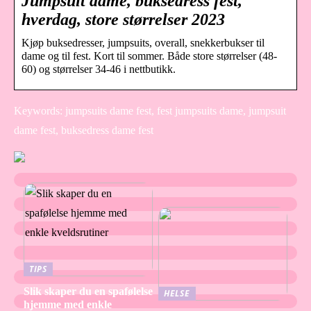
Jumpsuit dame, buksedress fest,
hverdag, store størrelser 2023
Kjøp buksedresser, jumpsuits, overall, snekkerbukser til
dame og til fest. Kort til sommer. Både store størrelser (48-
60) og størrelser 34-46 i nettbutikk.
Keywords: jumpsuits dame fest, fest jumpsuits dame, jumpsuit
dame fest, buksedress dame fest
TIPS
Slik skaper du en spafølelse
HELSE
hjemme med enkle