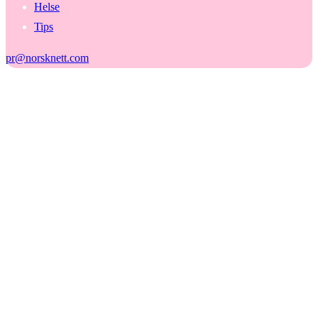
Helse
Tips
pr@norsknett.com