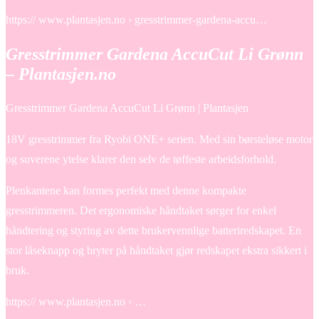
https:// www.plantasjen.no › gresstrimmer-gardena-accu…
Gresstrimmer Gardena AccuCut Li Grønn
– Plantasjen.no
Gresstrimmer Gardena AccuCut Li Grønn | Plantasjen
18V gresstrimmer fra Ryobi ONE+ serien. Med sin børsteløse motor
og suverene ytelse klarer den selv de tøffeste arbeidsforhold.
Plenkantene kan formes perfekt med denne kompakte
gresstrimmeren. Det ergonomiske håndtaket sørger for enkel
håndtering og styring av dette brukervennlige batteriredskapet. En
stor låseknapp og bryter på håndtaket gjør redskapet ekstra sikkert i
bruk.
https:// www.plantasjen.no › …