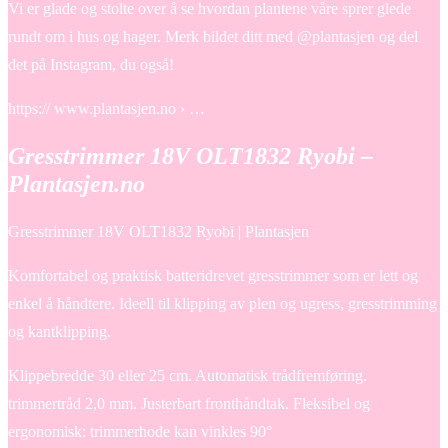
Vi er glade og stolte over å se hvordan plantene våre sprer glede
rundt om i hus og hager. Merk bildet ditt med @plantasjen og del
det på Instagram, du også!
https:// www.plantasjen.no › …
Gresstrimmer 18V OLT1832 Ryobi –
Plantasjen.no
Gresstrimmer 18V OLT1832 Ryobi | Plantasjen
Komfortabel og praktisk batteridrevet gresstrimmer som er lett og
enkel å håndtere. Ideell til klipping av plen og ugress, gresstrimming
og kantklipping.
Klippebredde 30 eller 25 cm. Automatisk trådfremføring.
trimmertråd 2,0 mm. Justerbart fronthåndtak. Fleksibel og
ergonomisk: trimmerhode kan vinkles 90°