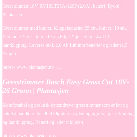
Gresstrimmer 18V RY18LT25A-120P (2,0Ah batteri) Ryobi |
Plantasjen
Gresstrimmer med kniver. Klippekapasitet 25 cm, kniver (10 stk.).
Vertebrae™ design med EasyEdge™ justerbart skaft til
kantklipping. Leveres inkl. 2,0 Ah Lithium batterier og lader (1,5
Amp/h
https:// www.plantasjen.no › …
Gresstrimmer Bosch Easy Grass Cut 18V-
26 Grønn | Plantasjen
Komfortabel og praktisk batteridrevet gresstrimmer som er lett og
enkel å håndtere. Ideell til klipping av plen og ugress, gresstrimming
og kantklipping. Batteri og lader inkludert
https:// www.plantasjen.no › …