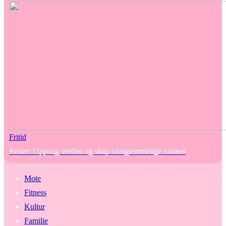
Fritid
Reiser: Oppdag verden og skap uforglemmelige minner
Mote
Fitness
Kultur
Familie