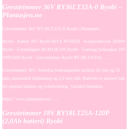
Gresstrimmer 36V RY36LT33A-0 Ryobi –
Plantasjen.no
Gresstrimmer 36V RY36LT33A-0 Ryobi | Plantasjen
Ryobi · Batteri 36V Ryobi MAX POWER · Kompostkvern 3000W
Ryobi · Gressklipper RLM13E33S Ryobi · Grensag forlengbar 18V
OPP1820 Ryobi · Gresstrimmer Ryobi RY18LTX33A- …
Gresstrimmer 36V. Justerbar kuttekapasitet mellom 28 mm og 33
mm, automatisk trådmating og 2,0 mm tråd. Batteriet er plassert bak
for optimal balanse og vektfordeling. Variabel hastighet.
https:// www.plantasjen.no › …
Gresstrimmer 18V RY18LT25A-120P
(2,0Ah batteri) Ryobi