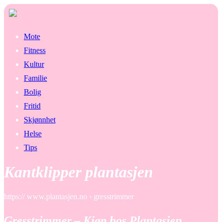
Mote
Fitness
Kultur
Familie
Bolig
Fritid
Skjønnhet
Helse
Tips
Kantklipper plantasjen
https:// www.plantasjen.no › gresstrimmer
Gresstrimmer – Kjøp hos Plantasjen