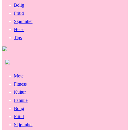
Bolig
Fritid
Skjønnhet
Helse
Tips
Mote
Fitness
Kultur
Familie
Bolig
Fritid
Skjønnhet