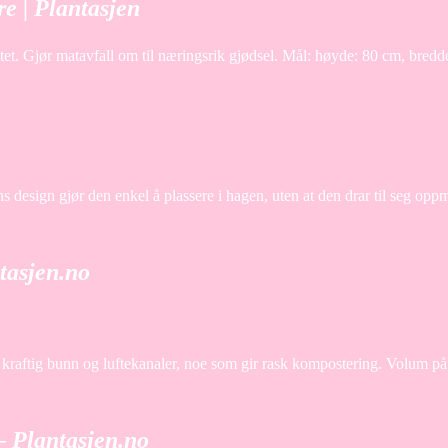
 | Plantasjen
tet. Gjør matavfall om til næringsrik gjødsel. Mål: høyde: 80 cm, bred
s design gjør den enkel å plassere i hagen, uten at den drar til seg o
tasjen.no
aftig bunn og luftekanaler, noe som gir rask kompostering. Volum på 37
 Plantasjen.no