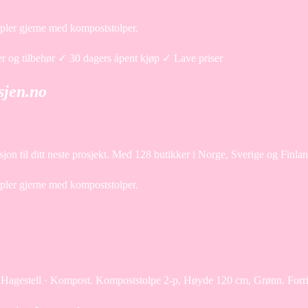
ppler gjerne med kompoststolper.
 og tilbehør ✓ 30 dagers åpent kjøp ✓ Lave priser
sjen.no
asjon til ditt neste prosjekt. Med 128 butikker i Norge, Sverige og Finl
ppler gjerne med kompoststolper.
jem · Hagestell · Kompost. Kompoststolpe 2-p, Høyde 120 cm, Grønn. For