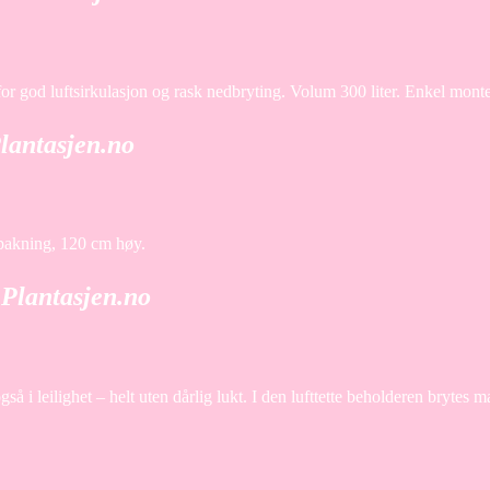
or god luftsirkulasjon og rask nedbryting. Volum 300 liter. Enkel mont
lantasjen.no
2-pakning, 120 cm høy.
Plantasjen.no
leilighet – helt uten dårlig lukt. I den lufttette beholderen brytes ma