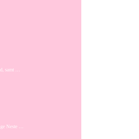
and, samt …
rige Neste …