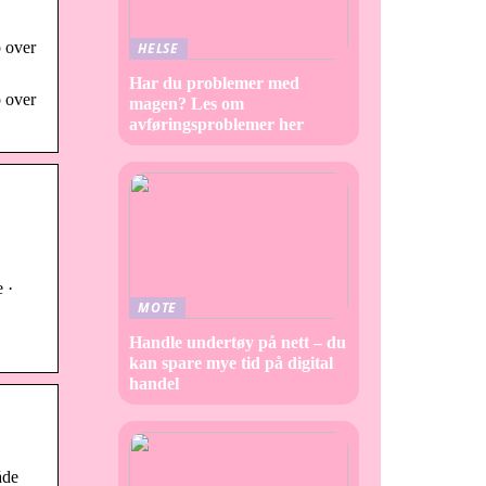
p over
HELSE
Har du problemer med
p over
magen? Les om
avføringsproblemer her
e ·
MOTE
Handle undertøy på nett – du
kan spare mye tid på digital
handel
åde