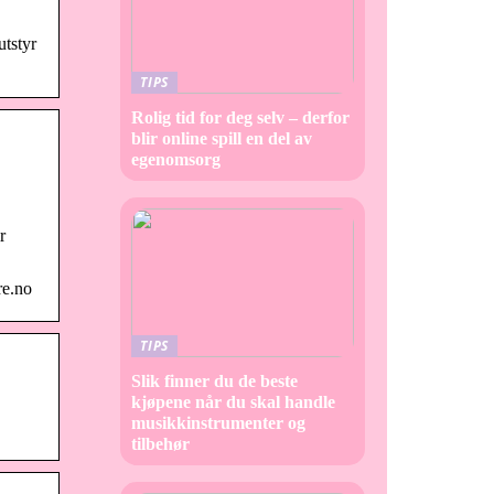
tstyr
TIPS
Rolig tid for deg selv – derfor
blir online spill en del av
egenomsorg
r
re.no
TIPS
Slik finner du de beste
kjøpene når du skal handle
musikkinstrumenter og
tilbehør