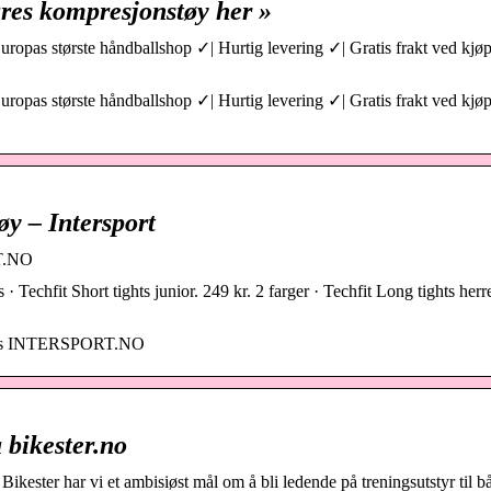
åres kompresjonstøy her »
uropas største håndballshop ✓| Hurtig levering ✓| Gratis frakt ved kjø
uropas største håndballshop ✓| Hurtig levering ✓| Gratis frakt ved kjø
y – Intersport
RT.NO
 · Techfit Short tights junior. 249 kr. 2 farger · Techfit Long tights herr
å hos INTERSPORT.NO
 bikester.no
Bikester har vi et ambisiøst mål om å bli ledende på treningsutstyr til b