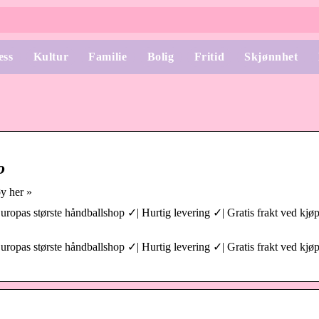
ess
Kultur
Familie
Bolig
Fritid
Skjønnhet
o
y her »
uropas største håndballshop ✓| Hurtig levering ✓| Gratis frakt ved kjø
uropas største håndballshop ✓| Hurtig levering ✓| Gratis frakt ved kjø