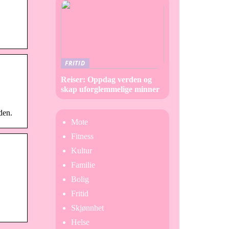
FRITID
Reiser: Oppdag verden og
skap uforglemmelige minner
den.
Mote
Fitness
Kultur
Familie
Bolig
Fritid
Skjønnhet
Helse