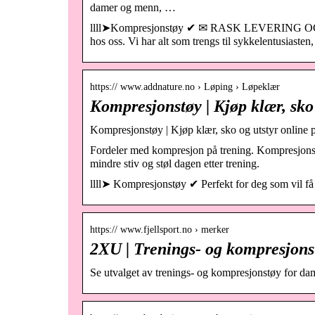
damer og menn, …
llll➤Kompresjonstøy ✔ ✉ RASK LEVERING OG GRA
hos oss. Vi har alt som trengs til sykkelentusiaste
https:// www.addnature.no › Løping › Løpeklær
Kompresjonstøy | Kjøp klær, sko
Kompresjonstøy | Kjøp klær, sko og utstyr online 
Fordeler med kompresjon på trening. Kompresjonstø
mindre stiv og støl dagen etter trening.
llll➤ Kompresjonstøy ✔ Perfekt for deg som vil få 
https:// www.fjellsport.no › merker
2XU | Trenings- og kompresjonst
Se utvalget av trenings- og kompresjonstøy for da