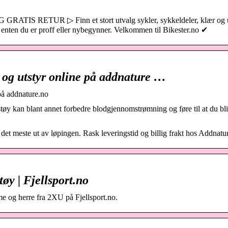
TIS RETUR ▷ Finn et stort utvalg sykler, sykkeldeler, klær og u
n, enten du er proff eller nybegynner. Velkommen til Bikester.no ✔
 og utstyr online på addnature …
på addnature.no
y kan blant annet forbedre blodgjennomstrømning og føre til at du bli
det meste ut av løpingen. Rask leveringstid og billig frakt hos Addnatu
øy | Fjellsport.no
me og herre fra 2XU på Fjellsport.no.