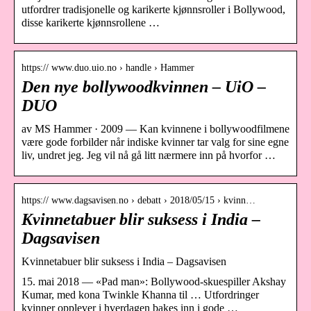
utfordrer tradisjonelle og karikerte kjønnsroller i Bollywood,
disse karikerte kjønnsrollene …
https:// www.duo.uio.no › handle › Hammer
Den nye bollywoodkvinnen – UiO –
DUO
av MS Hammer · 2009 — Kan kvinnene i bollywoodfilmene
være gode forbilder når indiske kvinner tar valg for sine egne
liv, undret jeg. Jeg vil nå gå litt nærmere inn på hvorfor …
https:// www.dagsavisen.no › debatt › 2018/05/15 › kvinn…
Kvinnetabuer blir suksess i India –
Dagsavisen
Kvinnetabuer blir suksess i India – Dagsavisen
15. mai 2018 — «Pad man»: Bollywood-skuespiller Akshay
Kumar, med kona Twinkle Khanna til … Utfordringer
kvinner opplever i hverdagen bakes inn i gode …