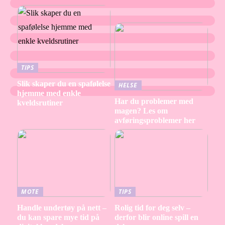
TIPS
Slik skaper du en spafølelse
HELSE
hjemme med enkle
Har du problemer med
kveldsrutiner
magen? Les om
avføringsproblemer her
MOTE
TIPS
Handle undertøy på nett –
Rolig tid for deg selv –
du kan spare mye tid på
derfor blir online spill en