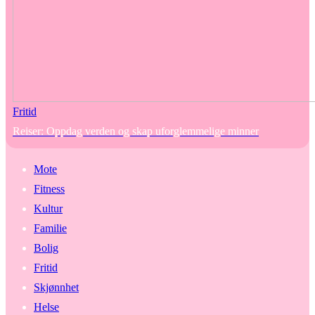
Fritid
Reiser: Oppdag verden og skap uforglemmelige minner
Mote
Fitness
Kultur
Familie
Bolig
Fritid
Skjønnhet
Helse