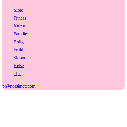
Mote
Fitness
Kultur
Familie
Bolig
Fritid
Skjønnhet
Helse
Tips
pr@norsknett.com