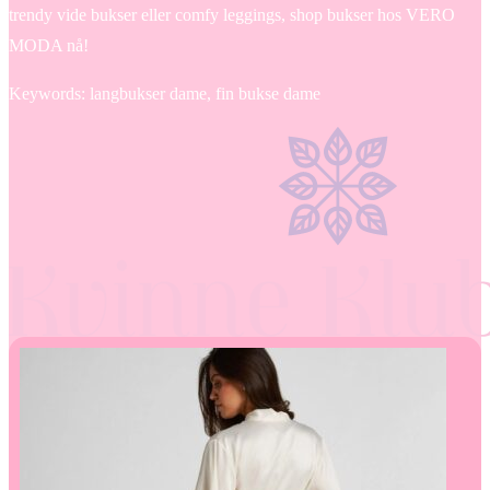
trendy vide bukser eller comfy leggings, shop bukser hos VERO
MODA nå!
Keywords: langbukser dame, fin bukse dame