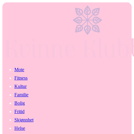
Mote
Fitness
Kultur
Familie
Bolig
Fritid
Skjønnhet
Helse