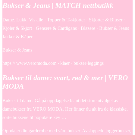
Bukser & Jeans | MATCH nettbutikk
Dame. Lukk. Vis alle · Topper & T-skjorter · Skjorter & Bluser ·
Kjoler & Skjørt · Gensere & Cardigans · Blazere · Bukser & Jeans ·
Jakker & Kåper …
Bukser & Jeans
https:// www.veromoda.com › klaer › bukser-leggings
Bukser til dame: svart, rød & mer | VERO
MODA
Bukser til dame. Gå på oppdagelse blant det store utvalget av
damebukser fra VERO MODA. Her finner du alt fra de klassiske,
sorte buksene til populære key …
Oppdater din garderobe med våre bukser. Avslappede joggerbukser,