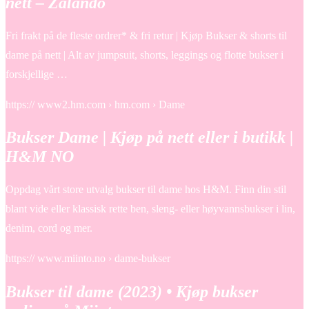
nett – Zalando
Fri frakt på de fleste ordrer* & fri retur | Kjøp Bukser & shorts til
dame på nett | Alt av jumpsuit, shorts, leggings og flotte bukser i
forskjellige …
https:// www2.hm.com › hm.com › Dame
Bukser Dame | Kjøp på nett eller i butikk |
H&M NO
Oppdag vårt store utvalg bukser til dame hos H&M. Finn din stil
blant vide eller klassisk rette ben, sleng- eller høyvannsbukser i lin,
denim, cord og mer.
https:// www.miinto.no › dame-bukser
Bukser til dame (2023) • Kjøp bukser