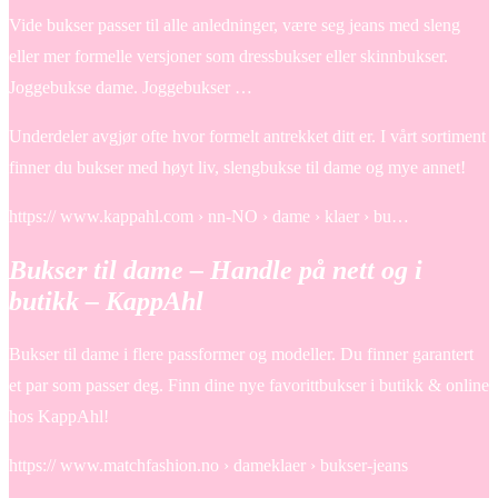
Vide bukser passer til alle anledninger, være seg jeans med sleng
eller mer formelle versjoner som dressbukser eller skinnbukser.
Joggebukse dame. Joggebukser …
Underdeler avgjør ofte hvor formelt antrekket ditt er. I vårt sortiment
finner du bukser med høyt liv, slengbukse til dame og mye annet!
https:// www.kappahl.com › nn-NO › dame › klaer › bu…
Bukser til dame – Handle på nett og i
butikk – KappAhl
Bukser til dame i flere passformer og modeller. Du finner garantert
et par som passer deg. Finn dine nye favorittbukser i butikk & online
hos KappAhl!
https:// www.matchfashion.no › dameklaer › bukser-jeans