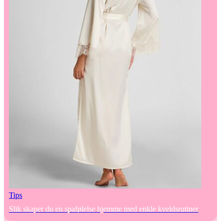
Tips
Slik skaper du en spafølelse hjemme med enkle kveldsrutiner