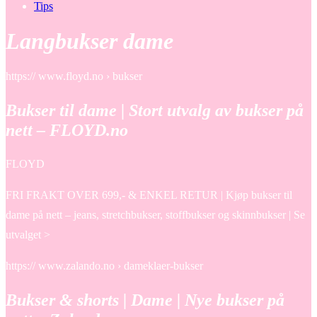
Tips
Langbukser dame
https:// www.floyd.no › bukser
Bukser til dame | Stort utvalg av bukser på
nett – FLOYD.no
FLOYD
FRI FRAKT OVER 699,- & ENKEL RETUR | Kjøp bukser til
dame på nett – jeans, stretchbukser, stoffbukser og skinnbukser | Se
utvalget >
https:// www.zalando.no › dameklaer-bukser
Bukser & shorts | Dame | Nye bukser på