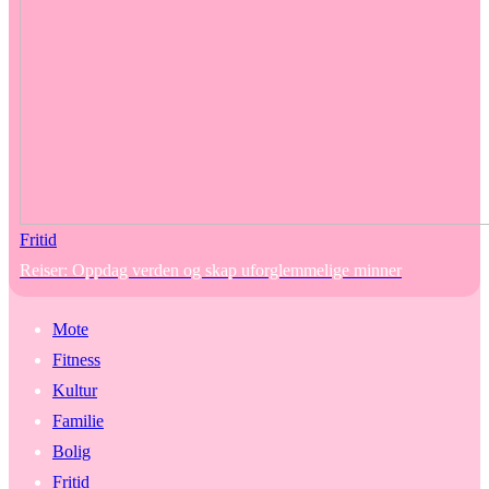
Fritid
Reiser: Oppdag verden og skap uforglemmelige minner
Mote
Fitness
Kultur
Familie
Bolig
Fritid