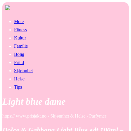
Mote
Fitness
Kultur
Familie
Bolig
Fritid
Skjønnhet
Helse
Tips
Light blue dame
https:// www.prisjakt.no › Skjønnhet & Helse › Parfymer
Dolce & Gabbana Light Blue edt 100ml –