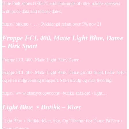
Blue Pink shoes GZ6475 and thousands of other adidas sneakers
with price data and release dates.
https:// birk.no › … › Sykkler på rabatt over 5% nov 21
Frappe FCL 400, Matte Light Blue, Dame
– Birk Sport
Frappe FCL 400, Matte Light Blue, Dame
Frappe FCL 400, Matte Light Blue, Dame gir økt frihet, bedre helse
og er en miljøvennlig transport. Stort utvalg og rask levering.
https:// www.charlycooper.com › butikk-stikkord › light…
Light Blue ⋆ Butikk – Klær
Light Blue ⋆ Butikk: Klær, Sko, Og Tilbehør For Dame På Nett ⋆
CharlieCooper