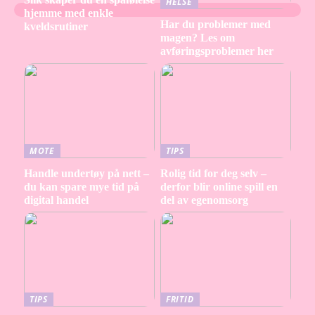
HELSE
hjemme med enkle
Har du problemer med
kveldsrutiner
magen? Les om
avføringsproblemer her
MOTE
TIPS
Handle undertøy på nett –
Rolig tid for deg selv –
du kan spare mye tid på
derfor blir online spill en
digital handel
del av egenomsorg
TIPS
FRITID