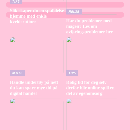
TIPS
Slik skaper du en spafølelse
HELSE
hjemme med enkle
Har du problemer med
kveldsrutiner
magen? Les om
avføringsproblemer her
MOTE
TIPS
Handle undertøy på nett –
Rolig tid for deg selv –
du kan spare mye tid på
derfor blir online spill en
digital handel
del av egenomsorg