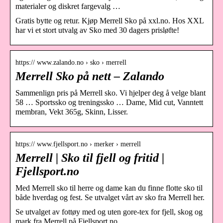
materialer og diskret fargevalg …
Gratis bytte og retur. Kjøp Merrell Sko på xxl.no. Hos XXL
har vi et stort utvalg av Sko med 30 dagers prisløfte!
https:// www.zalando.no › sko › merrell
Merrell Sko på nett – Zalando
Sammenlign pris på Merrell sko. Vi hjelper deg å velge blant
58 … Sportssko og treningssko … Dame, Mid cut, Vanntett
membran, Vekt 365g, Skinn, Lisser.
https:// www.fjellsport.no › merker › merrell
Merrell | Sko til fjell og fritid |
Fjellsport.no
Med Merrell sko til herre og dame kan du finne flotte sko til
både hverdag og fest. Se utvalget vårt av sko fra Merrell her.
Se utvalget av fottøy med og uten gore-tex for fjell, skog og
mark fra Merrell på Fjellsport.no