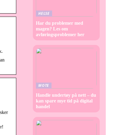
HELSE
Har du problemer med
magen? Les om
avføringsproblemer her
k.
kan
MOTE
Handle undertøy på nett – du
kan spare mye tid på digital
handel
nsker
r!