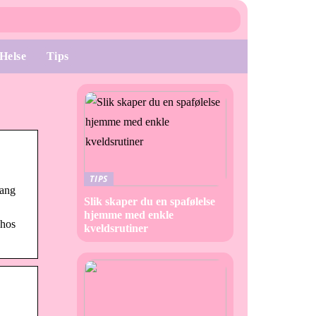
Helse
Tips
TIPS
lang
Slik skaper du en spafølelse
hjemme med enkle
 hos
kveldsrutiner