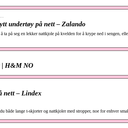
-n…
ytt undertøy på nett – Zalando
 å ta på seg en lekker nattkjole på kvelden for å krype ned i sengen, elle
ter | H&M NO
å nett – Lindex
r du både lange t-skjorter og nattkjoler med stropper, noe for enhver sma