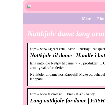
Mote
Fitn
Nattkjole dame lang arm
https:// www.kappahl.com › dame › undertoy › nattkjole
Nattkjole til dame | Handle i b
lang nattkjole Nattøy til dame. > 75 produkter … 
arm og vakre broderier .
Nattkjoler til dame hos Kappahl! Myke og behagelig
Kappahl.
https:// www.fashiola.no › Dame › Klær › Nattøy
Lang nattkjole for dame | FAS