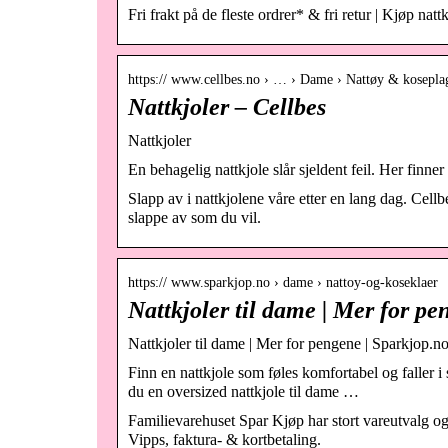
Fri frakt på de fleste ordrer* & fri retur | Kjøp nat
https:// www.cellbes.no › … › Dame › Nattøy & kosepla
Nattkjoler – Cellbes
Nattkjoler
En behagelig nattkjole slår sjeldent feil. Her finne
Slapp av i nattkjolene våre etter en lang dag. Cellbes
slappe av som du vil.
https:// www.sparkjop.no › dame › nattoy-og-koseklaer
Nattkjoler til dame | Mer for pe
Nattkjoler til dame | Mer for pengene | Sparkjop.n
Finn en nattkjole som føles komfortabel og faller 
du en oversized nattkjole til dame …
Familievarehuset Spar Kjøp har stort vareutvalg og 
Vipps, faktura- & kortbetaling.