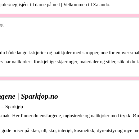
tkjoler/neglisjéer til dame på nett | Velkommen til Zalando.
gg
r du både lange t-skjorter og nattkjoler med stropper, noe for enhver sma
 har nattkjoler i forskjellige skjæringer, materialer og stiler, slik at du 
ngene | Sparkjop.no
o – Sparkjøp
i smak. Her finner du ensfargede, mønstrede og nattkjoler med trykk. Ø
gode priser på klær, ull, sko, interiør, kosmetikk, dyreutstyr og mye me