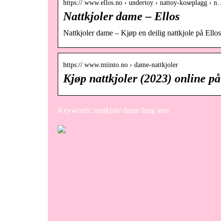
https:// www.ellos.no › undertoy › nattoy-koseplagg › 
Nattkjoler dame – Ellos
Nattkjoler dame – Kjøp en deilig nattkjole på Ello
https:// www.miinto.no › dame-nattkjoler
Kjøp nattkjoler (2023) online 
Keywords: nattkjole dame lang arm