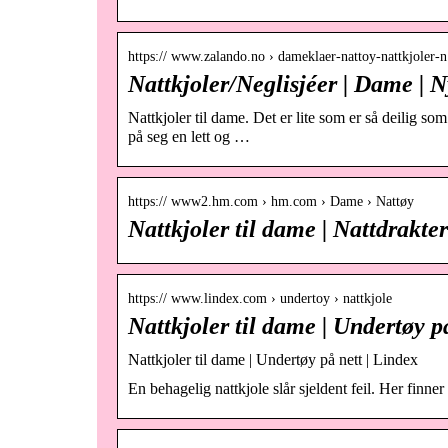
https:// www.zalando.no › dameklaer-nattoy-nattkjoler
Nattkjoler/Neglisjéer | Dame | N
Nattkjoler til dame. Det er lite som er så deilig som
på seg en lett og …
https:// www2.hm.com › hm.com › Dame › Nattøy
Nattkjoler til dame | Nattdrak
https:// www.lindex.com › undertoy › nattkjole
Nattkjoler til dame | Undertøy p
Nattkjoler til dame | Undertøy på nett | Lindex
En behagelig nattkjole slår sjeldent feil. Her finne