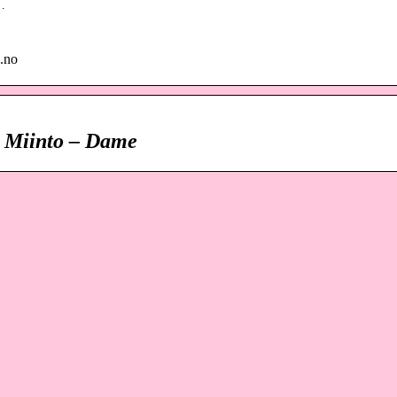
n…
s.no
på Miinto – Dame