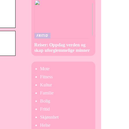
FRITID
Reiser: Oppdag verden og
skap uforglemmelige minner
Mote
Fitness
Kultur
Familie
Bolig
Fritid
Skjønnhet
Helse