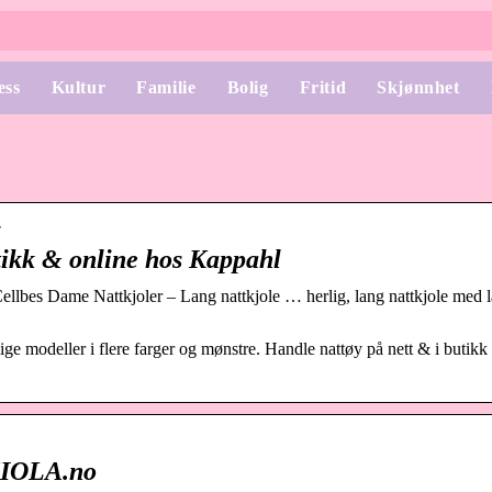
ess
Kultur
Familie
Bolig
Fritid
Skjønnhet
r
utikk & online hos Kappahl
Cellbes Dame Nattkjoler – Lang nattkjole … herlig, lang nattkjole med 
e modeller i flere farger og mønstre. Handle nattøy på nett & i butikk
HIOLA.no