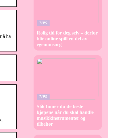
TIPS
Rolig tid for deg selv – derfor
r å ha
blir online spill en del av
egenomsorg
TIPS
Slik finner du de beste
kjøpene når du skal handle
musikkinstrumenter og
k.
tilbehør