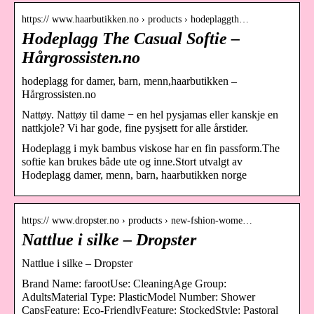
https:// www.haarbutikken.no › products › hodeplaggth…
Hodeplagg The Casual Softie –
Hårgrossisten.no
hodeplagg for damer, barn, menn,haarbutikken –
Hårgrossisten.no
Nattøy. Nattøy til dame − en hel pysjamas eller kanskje en
nattkjole? Vi har gode, fine pysjsett for alle årstider.
Hodeplagg i myk bambus viskose har en fin passform.The
softie kan brukes både ute og inne.Stort utvalgt av
Hodeplagg damer, menn, barn, haarbutikken norge
https:// www.dropster.no › products › new-fshion-wome…
Nattlue i silke – Dropster
Nattlue i silke – Dropster
Brand Name: farootUse: CleaningAge Group:
AdultsMaterial Type: PlasticModel Number: Shower
CapsFeature: Eco-FriendlyFeature: StockedStyle: Pastoral