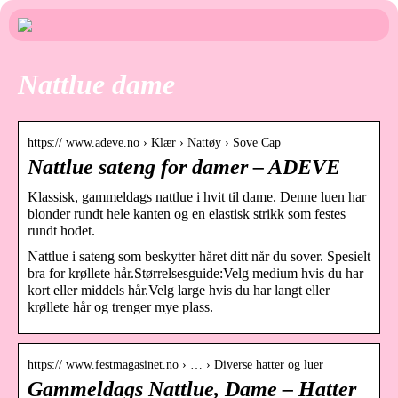
Nattlue dame
https:// www.adeve.no › Klær › Nattøy › Sove Cap
Nattlue sateng for damer – ADEVE
Klassisk, gammeldags nattlue i hvit til dame. Denne luen har
blonder rundt hele kanten og en elastisk strikk som festes
rundt hodet.
Nattlue i sateng som beskytter håret ditt når du sover. Spesielt
bra for krøllete hår.Størrelsesguide:Velg medium hvis du har
kort eller middels hår.Velg large hvis du har langt eller
krøllete hår og trenger mye plass.
https:// www.festmagasinet.no › … › Diverse hatter og luer
Gammeldags Nattlue, Dame – Hatter