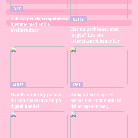
TIPS
Slik skaper du en spafølelse
HELSE
hjemme med enkle
Har du problemer med
kveldsrutiner
magen? Les om
avføringsproblemer her
MOTE
TIPS
Handle undertøy på nett –
Rolig tid for deg selv –
du kan spare mye tid på
derfor blir online spill en
digital handel
del av egenomsorg