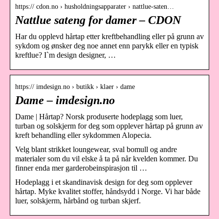
https:// cdon.no › husholdningsapparater › nattlue-saten…
Nattlue sateng for damer – CDON
Har du opplevd hårtap etter kreftbehandling eller på grunn av
sykdom og ønsker deg noe annet enn parykk eller en typisk
kreftlue? I`m design designer, …
https:// imdesign.no › butikk › klaer › dame
Dame – imdesign.no
Dame | Hårtap? Norsk produserte hodeplagg som luer,
turban og solskjerm for deg som opplever hårtap på grunn av
kreft behandling eller sykdommen Alopecia.
Velg blant strikket loungewear, sval bomull og andre
materialer som du vil elske å ta på når kvelden kommer. Du
finner enda mer garderobeinspirasjon til …
Hodeplagg i et skandinavisk design for deg som opplever
hårtap. Myke kvalitet stoffer, håndsydd i Norge. Vi har både
luer, solskjerm, hårbånd og turban skjerf.