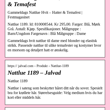
& Temafest
Gammeldags Nattlue Hvit – Hatter & Temafest |
Festmagasinet
Nattlue 1189. Id: 810008544. Kr 295,00. Farger: Blå, Mørk
Grå. Antall: Kjøp. Spesifikasjoner. Målgruppe :
Barn/Ungdom Fargenavn : Blå Målgruppe : Dame
Gammeldags hvit nattlue til dame med blonder og elastisk
strikk. Passende nattlue til ulike temafester og kostymer hvor
en morsom og detaljert hatt er ønskelig.
https:// jalvad.com › Produkt › Nattlue-1189
Nattlue 1189 – Jalvad
Nattlue 1189
Nattlue i sateng som beskytter håret ditt når du sover. Spesielt
bra for krøllete hår. Størrelsesguide: Velg medium hvis du har
kort eller middels hår.