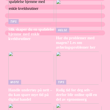
TIPS
Slik skaper du en spafølelse
HELSE
hjemme med enkle
Har du problemer med
kveldsrutiner
magen? Les om
avføringsproblemer her
MOTE
TIPS
Handle undertøy på nett –
Rolig tid for deg selv –
du kan spare mye tid på
derfor blir online spill en
digital handel
del av egenomsorg