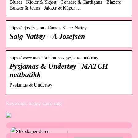
Bluser · Kjoler & Skjørt · Gensere & Cardigans · Blazere ·
Bukser & Jeans · Jakker & Kåper …
https:// ajosefsen.no › Dame › Klær › Nattøy
Salg Nattøy – A Josefsen
https:// www.matchfashion.no › pysjamas-undertoy
Pysjamas & Undertøy | MATCH
nettbutikk
Pysjamas & Undertøy
Keywords: nattøy dame salg