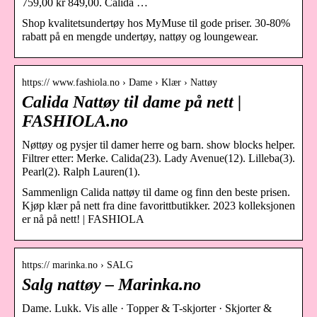
759,00 kr 849,00. Calida …
Shop kvalitetsundertøy hos MyMuse til gode priser. 30-80%
rabatt på en mengde undertøy, nattøy og loungewear.
https:// www.fashiola.no › Dame › Klær › Nattøy
Calida Nattøy til dame på nett |
FASHIOLA.no
Nøttøy og pysjer til damer herre og barn. show blocks helper.
Filtrer etter: Merke. Calida(23). Lady Avenue(12). Lilleba(3).
Pearl(2). Ralph Lauren(1).
Sammenlign Calida nattøy til dame og finn den beste prisen.
Kjøp klær på nett fra dine favorittbutikker. 2023 kolleksjonen
er nå på nett! | FASHIOLA
https:// marinka.no › SALG
Salg nattøy – Marinka.no
Dame. Lukk. Vis alle · Topper & T-skjorter · Skjorter &