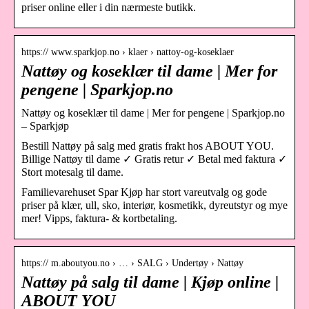
priser online eller i din nærmeste butikk.
https:// www.sparkjop.no › klaer › nattoy-og-koseklaer
Nattøy og koseklær til dame | Mer for
pengene | Sparkjop.no
Nattøy og koseklær til dame | Mer for pengene | Sparkjop.no
– Sparkjøp
Bestill Nattøy på salg med gratis frakt hos ABOUT YOU.
Billige Nattøy til dame ✓ Gratis retur ✓ Betal med faktura ✓
Stort motesalg til dame.
Familievarehuset Spar Kjøp har stort vareutvalg og gode
priser på klær, ull, sko, interiør, kosmetikk, dyreutstyr og mye
mer! Vipps, faktura- & kortbetaling.
https:// m.aboutyou.no › … › SALG › Undertøy › Nattøy
Nattøy på salg til dame | Kjøp online |
ABOUT YOU