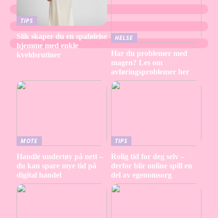
TIPS
Slik skaper du en spafølelse
HELSE
hjemme med enkle
Har du problemer med
kveldsrutiner
magen? Les om
avføringsproblemer her
MOTE
TIPS
Handle undertøy på nett –
Rolig tid for deg selv –
du kan spare mye tid på
derfor blir online spill en
digital handel
del av egenomsorg