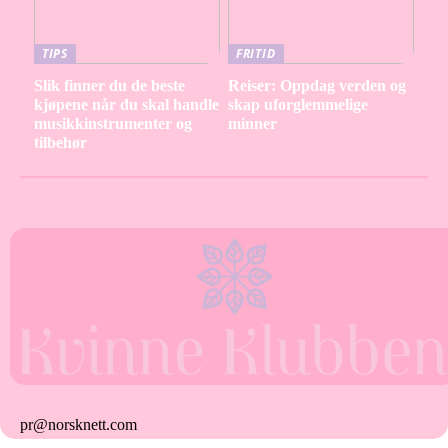
TIPS
FRITID
Slik finner du de beste
Reiser: Oppdag verden og
kjøpene når du skal handle
skap uforglemmelige
musikkinstrumenter og
minner
tilbehør
pr@norsknett.com