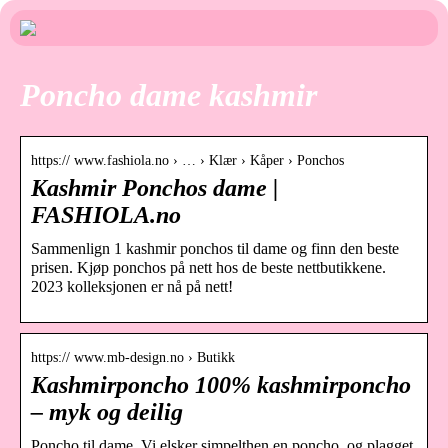
Poncho dame kashmir
https:// www.fashiola.no › … › Klær › Kåper › Ponchos
Kashmir Ponchos dame |
FASHIOLA.no
Sammenlign 1 kashmir ponchos til dame og finn den beste
prisen. Kjøp ponchos på nett hos de beste nettbutikkene.
2023 kolleksjonen er nå på nett!
https:// www.mb-design.no › Butikk
Kashmirponcho 100% kashmirponcho
– myk og deilig
Poncho til dame. Vi elsker simpelthen en poncho, og plagget