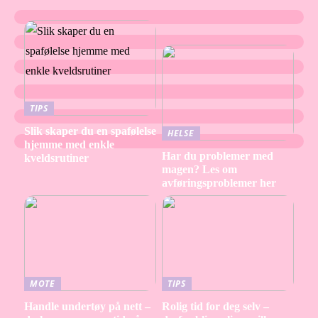
TIPS
Slik skaper du en spafølelse
HELSE
hjemme med enkle
Har du problemer med
kveldsrutiner
magen? Les om
avføringsproblemer her
MOTE
TIPS
Handle undertøy på nett –
Rolig tid for deg selv –