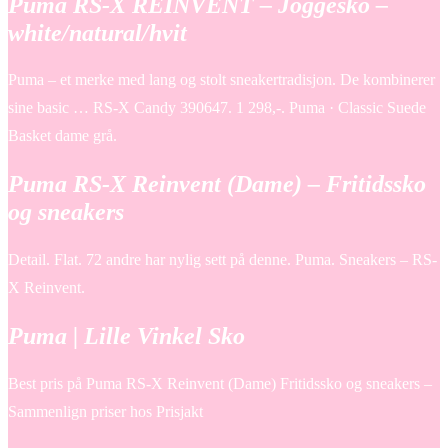
Puma RS-X REINVENT – Joggesko –
white/natural/hvit
Puma – et merke med lang og stolt sneakertradisjon. De kombinerer
sine basic … RS-X Candy 390647. 1 298,-. Puma · Classic Suede
Basket dame grå.
Puma RS-X Reinvent (Dame) – Fritidssko
og sneakers
Detail. Flat. 72 andre har nylig sett på denne. Puma. Sneakers – RS-
X Reinvent.
Puma | Lille Vinkel Sko
Best pris på Puma RS-X Reinvent (Dame) Fritidssko og sneakers –
Sammenlign priser hos Prisjakt