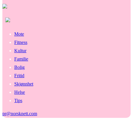
Mote
Fitness
Kultur
Familie
Bolig
Fritid
Skjønnhet
Helse
Tips
pr@norsknett.com