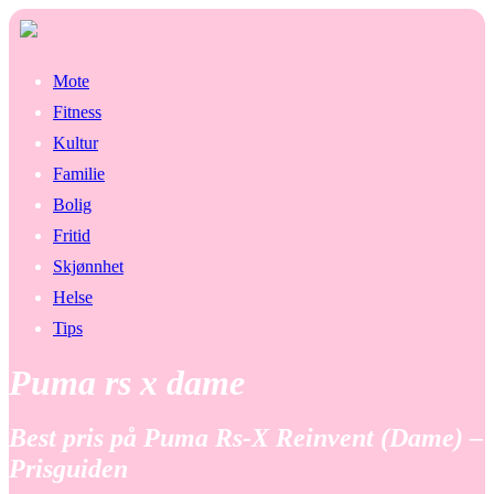
Mote
Fitness
Kultur
Familie
Bolig
Fritid
Skjønnhet
Helse
Tips
Puma rs x dame
Best pris på Puma Rs-X Reinvent (Dame) –
Prisguiden