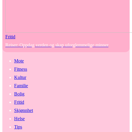
Fritid
Reiser: Oppdag verden og skap uforglemmelige minner
Mote
Fitness
Kultur
Familie
Bolig
Fritid
Skjønnhet
Helse
Tips