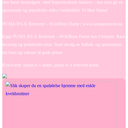
sine basic bestselgere med hypermoderne trainers – noe som gir en
spennende og annerledes miks i motebildet. Vi liker Puma!
PUMA RS-X Reinvent – Hvit/Brun Dame | www.unisportstore.no
Kjøp PUMA RS-X Reinvent – Hvit/Brun Dame hos Unisport. Rask
levering og problemfri retur. Stort utvalg av fotball- og sportsutstyr
for barn og voksne til gode priser.
Keywords: puma rs x dame, puma rs x reinvent dame