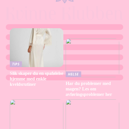
TIPS
Slik skaper du en spafølelse
HELSE
hjemme med enkle
Har du problemer med
kveldsrutiner
magen? Les om
avføringsproblemer her