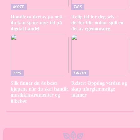
MOTE
TIPS
Handle undertøy på nett –
Rolig tid for deg selv –
du kan spare mye tid på
derfor blir online spill en
digital handel
del av egenomsorg
TIPS
FRITID
Slik finner du de beste
Reiser: Oppdag verden og
kjøpene når du skal handle
skap uforglemmelige
musikkinstrumenter og
minner
tilbehør