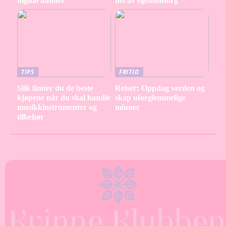
digital handel
del av egenomsorg
TIPS
FRITID
Slik finner du de beste
Reiser: Oppdag verden og
kjøpene når du skal handle
skap uforglemmelige
musikkinstrumenter og
minner
tilbehør