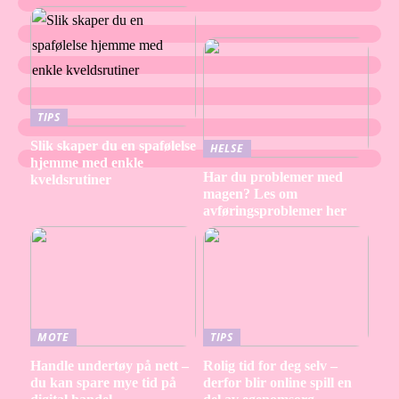
TIPS
Slik skaper du en spafølelse
HELSE
hjemme med enkle
Har du problemer med
kveldsrutiner
magen? Les om
avføringsproblemer her
MOTE
TIPS
Handle undertøy på nett –
Rolig tid for deg selv –
du kan spare mye tid på
derfor blir online spill en