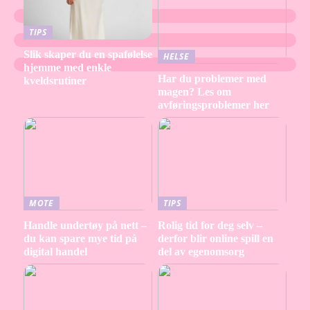
TIPS
Slik skaper du en spafølelse
HELSE
hjemme med enkle
Har du problemer med
kveldsrutiner
magen? Les om
avføringsproblemer her
MOTE
TIPS
Handle undertøy på nett –
Rolig tid for deg selv –
du kan spare mye tid på
derfor blir online spill en
digital handel
del av egenomsorg