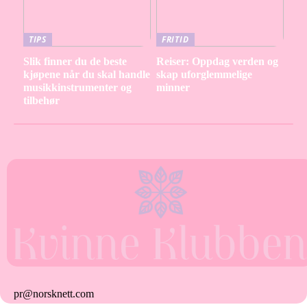
TIPS
FRITID
Slik finner du de beste
Reiser: Oppdag verden og
kjøpene når du skal handle
skap uforglemmelige
musikkinstrumenter og
minner
tilbehør
pr@norsknett.com