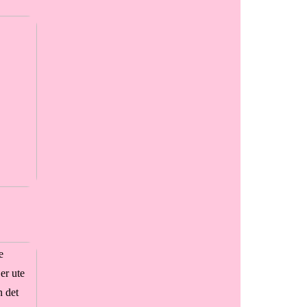
e
er ute
n det