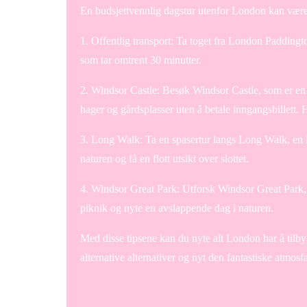
En budsjettvennlig dagstur utenfor London kan være 
1. Offentlig transport: Ta toget fra London Paddingto
som tar omtrent 30 minutter.
2. Windsor Castle: Besøk Windsor Castle, som er en a
hager og gårdsplasser uten å betale inngangsbillett. Hv
3. Long Walk: Ta en spasertur langs Long Walk, en la
naturen og få en flott utsikt over slottet.
4. Windsor Great Park: Utforsk Windsor Great Park
piknik og nyte en avslappende dag i naturen.
Med disse tipsene kan du nyte alt London har å tilby 
alternative alternativer og nyt den fantastiske atmosf