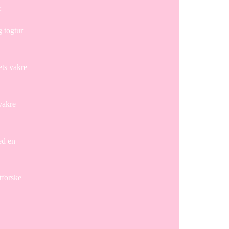
:
g togtur
ets vakre
vakre
ed en
tforske