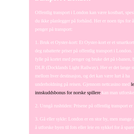
Offentlig transport i London kan være kostbart, spesi
du ikke planlegger på forhånd. Her er noen tips for å
penger på transport:
1. Bruk et Oyster-kort: Et Oyster-kort er et smartkor
deg rabatterte priser på offentlig transport i London
fylle på kortet med penger og bruke det på t-banen,
DLR (Docklands Light Railway). Her er det lange s
mellom hver destinasjon, og det kan være lurt å ha
underholdning på reisen. Gjennom nettcasino med
l
innskuddsbonus for norske spillere
kan man utforske 
2. Unngå rushtiden: Prisene på offentlig transport er
3. Gå eller sykle: London er en stor by, men mange a
å utforske byen til fots eller leie en sykkel for å spar