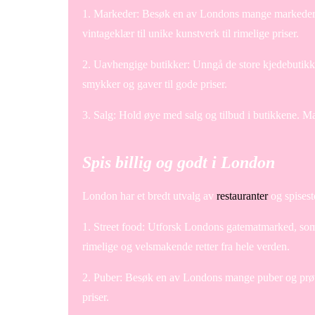
1. Markeder: Besøk en av Londons mange markeder, 
vintageklær til unike kunstverk til rimelige priser.
2. Uavhengige butikker: Unngå de store kjedebutikk
smykker og gaver til gode priser.
3. Salg: Hold øye med salg og tilbud i butikkene. Man
Spis billig og godt i London
London har et bredt utvalg av
restauranter
og spiseste
1. Street food: Utforsk Londons gatematmarked, som
rimelige og velsmakende retter fra hele verden.
2. Puber: Besøk en av Londons mange puber og prøv tr
priser.