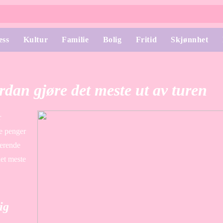
ess
Kultur
Familie
Bolig
Fritid
Skjønnhet
dan gjøre det meste ut av turen
r
re penger
serende
det meste
ig