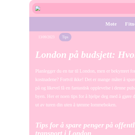
Mote
Fitn
13/09/2023
Tips
London på budsjett: Hvor
Planlegger du en tur til London, men er bekymret fo
kostnadene? Fortvil ikke! Det er mange måter å spa
på og likevel få en fantastisk opplevelse i denne pul
byen. Her er noen tips for å hjelpe deg med å gjøre 
ut av turen din uten å tømme lommeboken.
Tips for å spare penger på offentl
transport i London