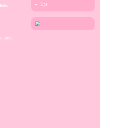
Tips
dene.
de mest