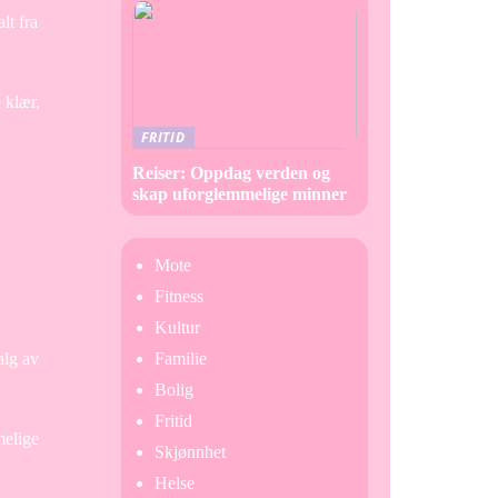
lt fra
 klær,
FRITID
Reiser: Oppdag verden og
skap uforglemmelige minner
Mote
Fitness
Kultur
alg av
Familie
Bolig
Fritid
melige
Skjønnhet
Helse