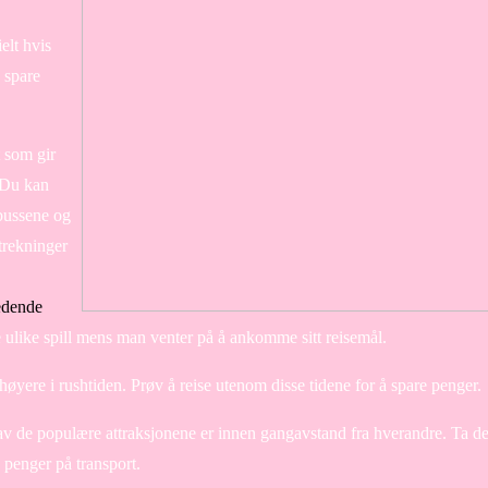
elt hvis
 spare
t som gir
. Du kan
 bussene og
trekninger
edende
ulike spill mens man venter på å ankomme sitt reisemål.
 høyere i rushtiden. Prøv å reise utenom disse tidene for å spare penger.
v de populære attraksjonene er innen gangavstand fra hverandre. Ta deg
e penger på transport.