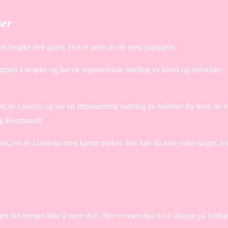
ner
n besøke helt gratis. Her er noen av de mest populære:
gratis å besøke og har en imponerende samling av kunst og historiske
jertet av London og har en imponerende samling av malerier fra noen av 
og Rembrandt.
rk, en av Londons mest kjente parker. Her kan du nyte vakre hager, lei
men det trenger ikke å være dyrt. Her er noen tips for å shoppe på budsje