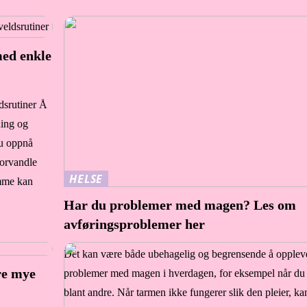
med enkle
dsrutiner Å
ning og
du oppnå
forvandle
HELSE
emme kan
Har du problemer med magen? Les om
avføringsproblemer her
Det kan være både ubehagelig og begrensende å opplev
re mye
problemer med magen i hverdagen, for eksempel når du 
blant andre. Når tarmen ikke fungerer slik den pleier, ka