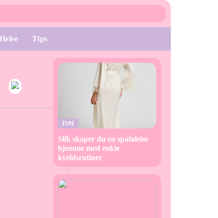
Helse
Tips
TIPS
Slik skaper du en spafølelse
hjemme med enkle
kveldsrutiner