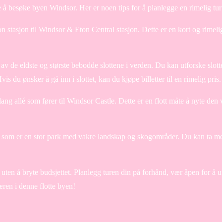
å besøke byen Windsor. Her er noen tips for å planlegge en rimelig tur
n stasjon til Windsor & Eton Central stasjon. Dette er en kort og rimeli
v de eldste og største bebodde slottene i verden. Du kan utforske slott
is du ønsker å gå inn i slottet, kan du kjøpe billetter til en rimelig pris.
ng allé som fører til Windsor Castle. Dette er en flott måte å nyte den 
, som er en stor park med vakre landskap og skogområder. Du kan ta m
uten å bryte budsjettet. Planlegg turen din på forhånd, vær åpen for å u
æren i denne flotte byen!